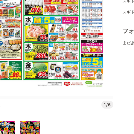
スギ
スギ
フ
まだ
1/6
番