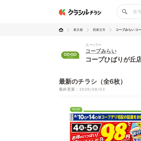
東京都
西東京市
コープみらい コ
スーパー
コープみらい
コープひばりが丘
最新のチラシ（全6枚）
最終更新：2026/08/03