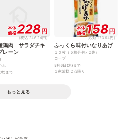
228
158
本体
本体
円
円
価格
価格
(税込 246.24円)
(税込 170.64円)
産鶏肉 サラダチキ
ふっくら味付いなりあげ
プレーン
１０枚（５枚分包×２袋）
コープ
ｇ
ハム
8月6日(木)まで
１家族様２点限り
(木)まで
もっと見る
プひばりが丘店