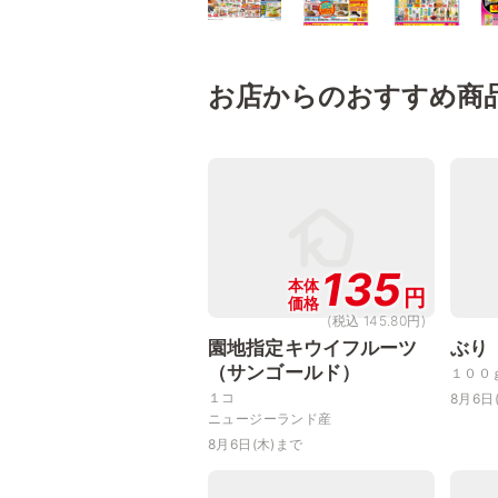
お店からのおすすめ商
135
本体
円
価格
(税込 145.80円)
園地指定キウイフルーツ
ぶり
（サンゴールド）
１００
１コ
8月6日
ニュージーランド産
8月6日(木)まで