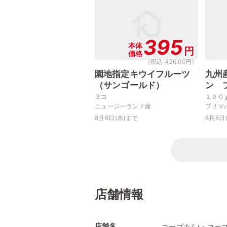
395
本体
円
価格
(税込 426.60円)
園地指定キウイフルーツ
九州
（サンゴールド）
ン 
３コ
１００
ニュージーランド産
プリマ
8月6日(木)まで
8月6日
店舗情報
店舗名
コープみらい コー