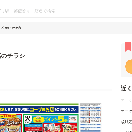
ープひばりが丘店
店のチラシ
近
オー
オー
成城