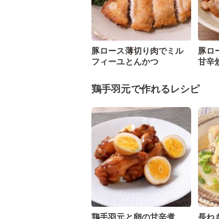
豚ロース薄切り肉でミル
豚ロ
フィーユとんかつ
甘辛
鶏手羽元で作れるレシピ
鶏手羽元と卵の甘辛煮
長ね