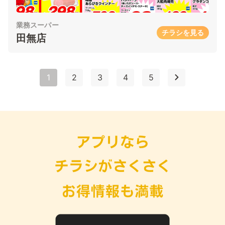
業務スーパー
チラシを見る
田無店
1
2
3
4
5