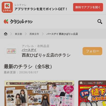
東京都
西東京市
バースデイ 西友ひばりヶ丘店
アパレル・衣料品店
バースデイ
フォロー
西友ひばりヶ丘店のチラシ
最新のチラシ（全5枚）
最終更新：2026/08/07