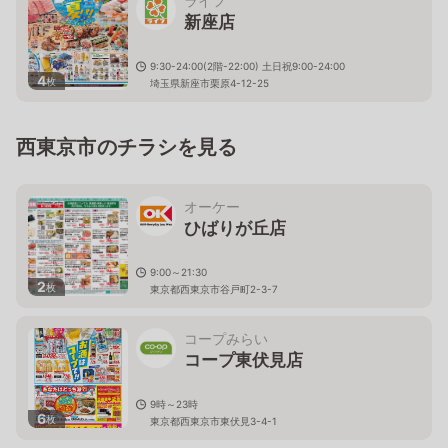
ライフ
新座店
9:30-24:00(2階-22:00) 土日祝9:00-24:00
4
枚
埼玉県新座市栗原4-12-25
西東京市のチラシを見る
オーケー
ひばりが丘店
9:00～21:30
2
枚
東京都西東京市谷戸町2-3-7
コープみらい
コープ東伏見店
9時～23時
6
枚
東京都西東京市東伏見3-4-1