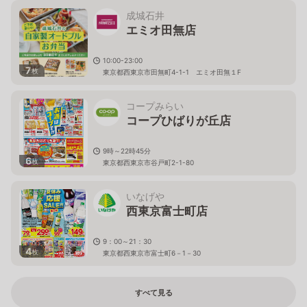
成城石井
エミオ田無店
10:00-23:00
7
枚
東京都西東京市田無町4-1-1 エミオ田無１F
コープみらい
コープひばりが丘店
9時～22時45分
6
枚
東京都西東京市谷戸町2-1-80
いなげや
西東京富士町店
9：00～21：30
4
枚
東京都西東京市富士町6－1－30
すべて見る