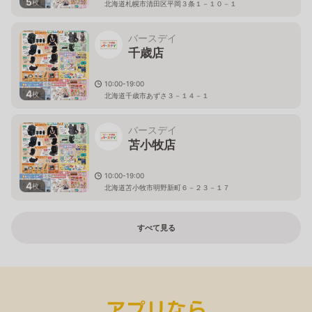
5
枚
北海道札幌市清田区平岡３条１－１０－１
バースデイ
千歳店
10:00-19:00
4
枚
北海道千歳市あずさ３－１４－１
バースデイ
苫小牧店
10:00-19:00
4
枚
北海道苫小牧市明野新町６－２３－１７
すべて見る