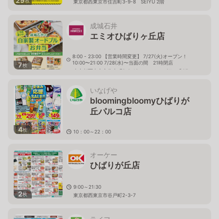
29
枚
東京都西東京市住吉町3-9-8 SEIYU 2階
成城石井
エミオひばりヶ丘店
8:00 - 23:00 【営業時間変更】 7/27(火)オープン！
10:00〜21:00 7/28(水)〜当面の間 21時閉店
7
枚
東京都西東京市住吉町3-9-19 エミオひばりヶ丘2F
いなげや
bloomingbloomyひばりが
丘パルコ店
4
枚
10：00～22：00
東京都西東京市ひばりが丘1-1-1ひばりが丘PARCO内
オーケー
ひばりが丘店
9:00～21:30
2
枚
東京都西東京市谷戸町2-3-7