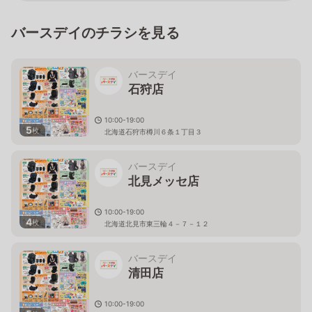
バースデイのチラシを見る
バースデイ
石狩店
10:00-19:00
5
枚
北海道石狩市樽川６条１丁目３
バースデイ
北見メッセ店
10:00-19:00
4
枚
北海道北見市東三輪４－７－１２
バースデイ
清田店
10:00-19:00