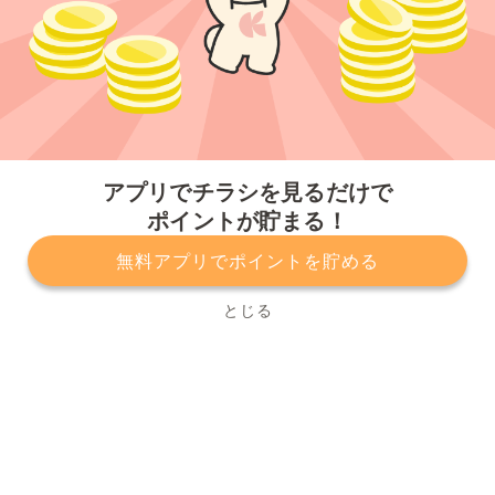
今すぐアプリをダウンロードする
アプリでチラシを見るだけで
ポイントが貯まる！
無料アプリでポイントを貯める
プライバシーポリシー
利用規約
運営会社
サービスに関してのお問い合わせ
チラシ掲載をお考えの方
とじる
Copyright© Kurashiru, Inc. All Rights Reserved.