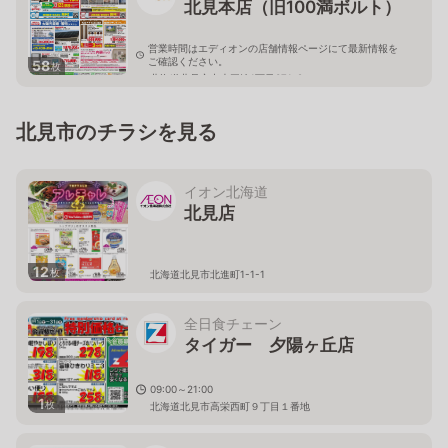
北見本店（旧100満ボルト）
営業時間はエディオンの店舗情報ページにて最新情報を
ご確認ください。
58
枚
北海道北見市中央三輪1丁目371-9
北見市のチラシを見る
イオン北海道
北見店
12
枚
北海道北見市北進町1-1-1
全日食チェーン
タイガー 夕陽ヶ丘店
09:00～21:00
1
枚
北海道北見市高栄西町９丁目１番地