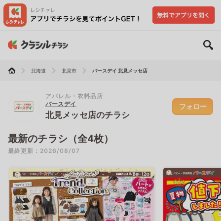
北海道
北見市
バースデイ 北見メッセ店
アパレル・衣料品店
バースデイ
フォロー
北見メッセ店のチラシ
最新のチラシ（全4枚）
最終更新：2026/08/07