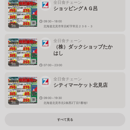
全日食チェーン
ショッピングＡＧ呂
09:30～18:00
1
枚
北海道北見市常呂町字常呂２３６－３
全日食チェーン
（株）ダックショップたか
はし
1
枚
07:00～23:00
北海道北見市高砂町６－３７
全日食チェーン
シティマーケット北見店
09:00～19:30
1
枚
北海道北見市北2条西2丁目1番地1
すべて見る