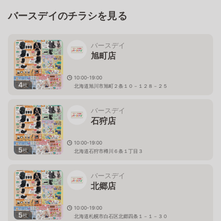
バースデイのチラシを見る
バースデイ
旭町店
10:00-19:00
4
枚
北海道旭川市旭町２条１０－１２８－２５
バースデイ
石狩店
10:00-19:00
5
枚
北海道石狩市樽川６条１丁目３
バースデイ
北郷店
10:00-19:00
5
枚
北海道札幌市白石区北郷四条１－１－３０