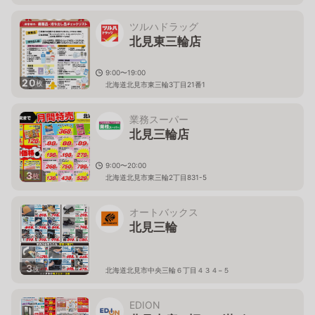
ツルハドラッグ
北見東三輪店
9:00〜19:00
20
枚
北海道北見市東三輪3丁目21番1
業務スーパー
北見三輪店
9:00〜20:00
3
枚
北海道北見市東三輪2丁目831-5
オートバックス
北見三輪
3
枚
北海道北見市中央三輪６丁目４３４−５
EDION