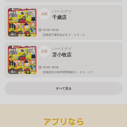
バースデイ
千歳店
10:00-19:00
4
枚
北海道千歳市あずさ３－１４－１
バースデイ
苫小牧店
10:00-19:00
4
枚
北海道苫小牧市明野新町６－２３－１７
すべて見る