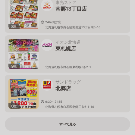
東光ストア
南郷13丁目店
24時間営業
8
枚
北海道札幌市白石区南郷通13丁目南5-16
イオン北海道
東札幌店
9
枚
北海道札幌市白石区東札幌3条2-1
サンドラッグ
北郷店
9:30～21:15
8
枚
北海道札幌市白石区北郷三条6-1-16
すべて見る