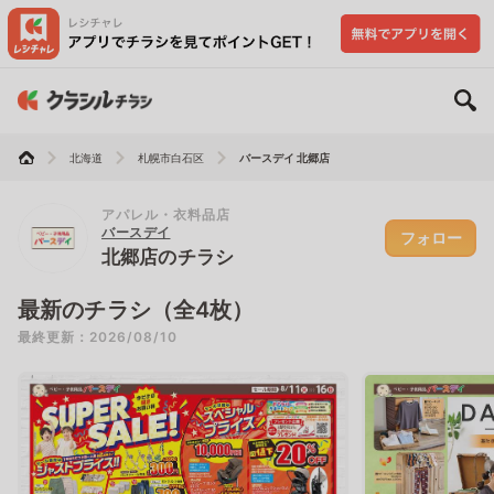
北海道
札幌市白石区
バースデイ 北郷店
アパレル・衣料品店
バースデイ
フォロー
北郷店のチラシ
最新のチラシ（全4枚）
最終更新：2026/08/10