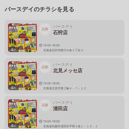
バースデイのチラシを見る
バースデイ
石狩店
10:00-19:00
4
枚
北海道石狩市樽川６条１丁目３
バースデイ
北見メッセ店
10:00-19:00
4
枚
北海道北見市東三輪４－７－１２
バースデイ
清田店
10:00-19:00
4
枚
北海道札幌市清田区平岡３条１－１０－１