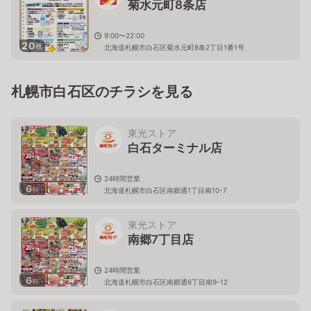
菊水元町8条店
9:00〜22:00
20
枚
北海道札幌市白石区菊水元町8条2丁目1番1号
札幌市白石区のチラシを見る
東光ストア
白石ターミナル店
24時間営業
6
枚
北海道札幌市白石区南郷通1丁目南10-7
東光ストア
南郷7丁目店
24時間営業
6
枚
北海道札幌市白石区南郷通6丁目南9-12