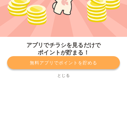
今すぐアプリをダウンロードする
アプリでチラシを見るだけで
ポイントが貯まる！
無料アプリでポイントを貯める
プライバシーポリシー
利用規約
運営会社
サービスに関してのお問い合わせ
チラシ掲載をお考えの方
とじる
Copyright© Kurashiru, Inc. All Rights Reserved.