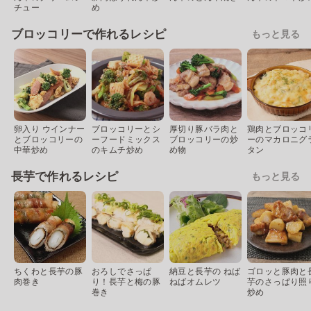
チュー
め
ブロッコリーで作れるレシピ
もっと見る
卵入り ウインナー
ブロッコリーとシ
厚切り豚バラ肉と
鶏肉とブロッコ
とブロッコリーの
ーフードミックス
ブロッコリーの炒
ーのマカロニグ
中華炒め
のキムチ炒め
め物
タン
長芋で作れるレシピ
もっと見る
ちくわと長芋の豚
おろしでさっぱ
納豆と長芋の ねば
ゴロッと豚肉と
肉巻き
り！長芋と梅の豚
ねばオムレツ
芋のさっぱり照
巻き
炒め