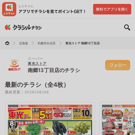
北海道
札幌市白石区
東光ストア 南郷13丁目店
スーパー
東光ストア
フォロー
南郷13丁目店のチラシ
最新のチラシ（全4枚）
最終更新：2026/08/08