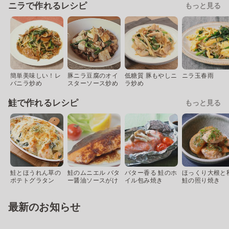
ニラで作れるレシピ
もっと見る
簡単美味しい！レ
豚ニラ豆腐のオイ
低糖質 豚もやしニ
ニラ玉春雨
バニラ炒め
スターソース炒め
ラ炒め
鮭で作れるレシピ
もっと見る
鮭とほうれん草の
鮭のムニエル バタ
バター香る 鮭のホ
ほっくり大根と
ポテトグラタン
ー醤油ソースがけ
イル包み焼き
鮭の照り焼き
最新のお知らせ