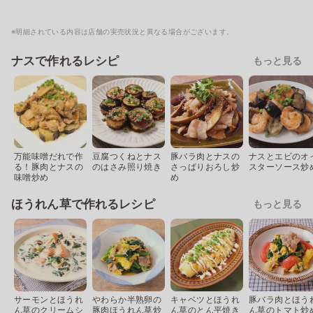
※明細されている内容は店舗の実売状況と異なる場合がございます。
ナスで作れるレシピ
もっと見る
万能味噌だれで作
豆腐つくねとナス
豚バラ肉とナスの
ナスとエビのオ
る！豚肉とナスの
のはさみ照り焼き
さっぱりおろし炒
スターソース炒
味噌炒め
め
ほうれん草で作れるレシピ
もっと見る
サーモンとほうれ
やわらか半熟卵の
キャベツとほうれ
豚バラ肉とほう
ん草のクリームシ
豚肉ほうれん草炒
ん草のとん平焼き
ん草のトマト炒