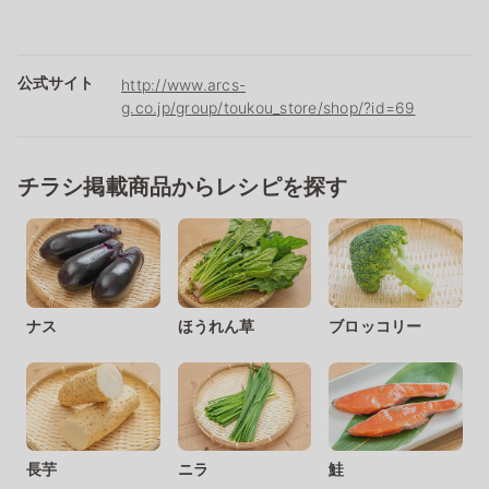
公式サイト
http://www.arcs-
g.co.jp/group/toukou_store/shop/?id=69
チラシ掲載商品からレシピを探す
ナス
ほうれん草
ブロッコリー
長芋
ニラ
鮭