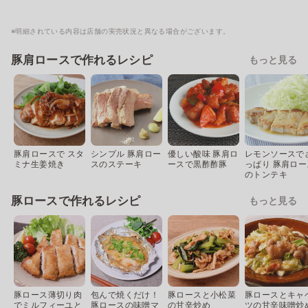
※明細されている内容は店舗の実売状況と異なる場合がございます。
豚肩ロースで作れるレシピ
もっと見る
豚肩ロースで スタ
シンプル 豚肩ロー
優しい酸味 豚肩ロ
レモンソースで
ミナ生姜焼き
スのステーキ
ースで黒酢酢豚
っぱり 豚肩ロー
のトンテキ
豚ロースで作れるレシピ
もっと見る
豚ロース薄切り肉
包んで焼くだけ！
豚ロースと小松菜
豚ロースとキャ
でミルフィーユと
豚ロースの味噌マ
の甘辛炒め
ツの甘辛味噌炒