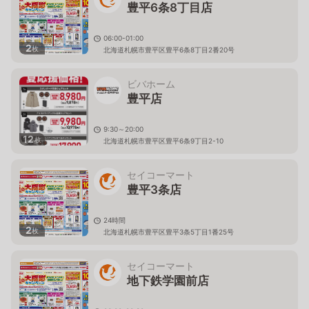
豊平6条8丁目店
06:00-01:00
2
枚
北海道札幌市豊平区豊平6条8丁目2番20号
ビバホーム
豊平店
9:30～20:00
12
枚
北海道札幌市豊平区豊平6条9丁目2-10
セイコーマート
豊平3条店
24時間
2
枚
北海道札幌市豊平区豊平3条5丁目1番25号
セイコーマート
地下鉄学園前店