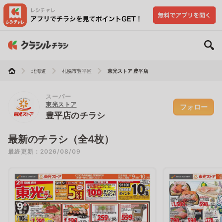
北海道
札幌市豊平区
東光ストア 豊平店
スーパー
東光ストア
フォロー
豊平店のチラシ
最新のチラシ（全4枚）
最終更新：2026/08/09