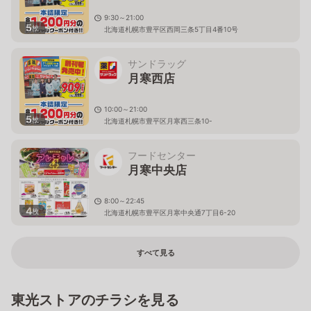
9:30～21:00
5
枚
北海道札幌市豊平区西岡三条5丁目4番10号
サンドラッグ
月寒西店
10:00～21:00
5
枚
北海道札幌市豊平区月寒西三条10-
フードセンター
月寒中央店
8:00～22:45
4
枚
北海道札幌市豊平区月寒中央通7丁目6-20
すべて見る
東光ストアのチラシを見る