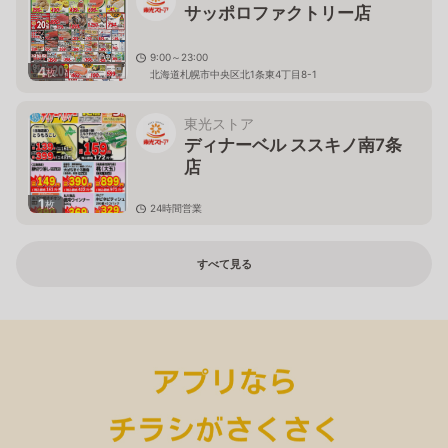
サッポロファクトリー店
9:00～23:00
4
枚
北海道札幌市中央区北1条東4丁目8-1
東光ストア
ディナーベル ススキノ南7条
店
1
枚
24時間営業
北海道札幌市中央区南７条西６丁目５−６ ＪＩすすきの
ビル
すべて見る