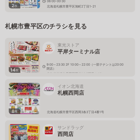
06:00-00:30
2
枚
北海道札幌市豊平区旭町2丁目1-21
札幌市豊平区のチラシを見る
東光ストア
平岸ターミナル店
9:00～23:30 2F 10:00～22:00（一部テナントは20:00
閉店）
14
枚
北海道札幌市豊平区平岸2条7丁目4-35
イオン北海道
札幌西岡店
8
枚
北海道札幌市豊平区西岡3条3丁目4番1号
サンドラッグ
西岡店