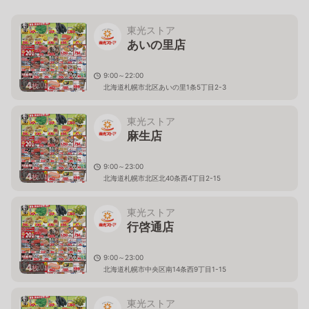
東光ストア
あいの里店
9:00～22:00
4
枚
北海道札幌市北区あいの里1条5丁目2-3
東光ストア
麻生店
9:00～23:00
4
枚
北海道札幌市北区北40条西4丁目2-15
東光ストア
行啓通店
9:00～23:00
4
枚
北海道札幌市中央区南14条西9丁目1-15
東光ストア