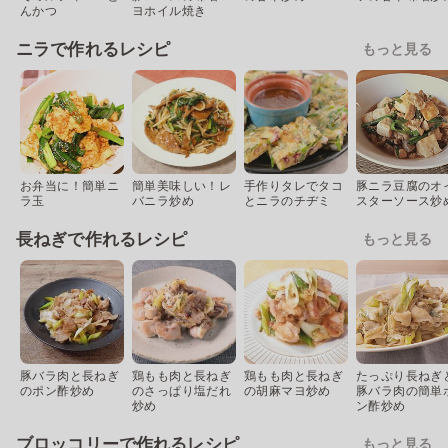
んかつ
ヨホイル焼き
ニラで作れるレシピ
もっと見る
お弁当に！簡単ニ
簡単美味しい！レ
手作りタレでタコ
豚ニラ豆腐のオ
ラ玉
バニラ炒め
とニラのチヂミ
スターソース炒
長ねぎで作れるレシピ
もっと見る
豚バラ肉と長ねぎ
鶏もも肉と長ねぎ
鶏もも肉と長ねぎ
たっぷり長ねぎ
のポン酢炒め
のさっぱり塩だれ
の胡麻マヨ炒め
豚バラ肉の簡単
炒め
ン酢炒め
ブロッコリーで作れるレシピ
もっと見る