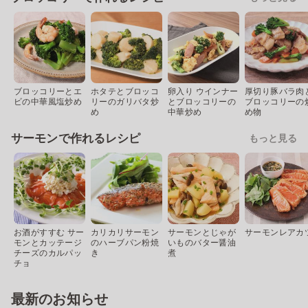
ブロッコリーとエ
ホタテとブロッコ
卵入り ウインナー
厚切り豚バラ肉
ビの中華風塩炒め
リーのガリバタ炒
とブロッコリーの
ブロッコリーの
め
中華炒め
め物
サーモンで作れるレシピ
もっと見る
お酒がすすむ サー
カリカリサーモン
サーモンとじゃが
サーモンレアカ
モンとカッテージ
のハーブパン粉焼
いものバター醤油
チーズのカルパッ
き
煮
チョ
最新のお知らせ