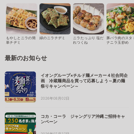
もやしとニラの簡
緑のニラチヂミ
ニラたっぷり 塩だ
豚バラ肉のスタ
単チヂミ
れつくね
ナニラ玉炒め
最新のお知らせ
イオングループ×チルド麺メーカー４社合同企
画 冷蔵麺商品を買って応募しよう～夏の麺
祭りキャンペーン～
2026年08月02日
コカ・コーラ ジャングリア沖縄ご招待キャ
ンペーン
2026年07月27日