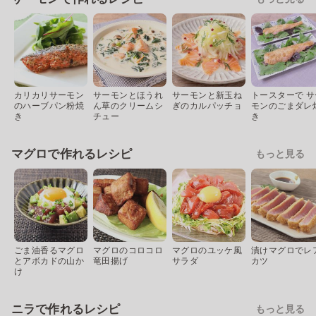
カリカリサーモン
サーモンとほうれ
サーモンと新玉ね
トースターで サ
のハーブパン粉焼
ん草のクリームシ
ぎのカルパッチョ
モンのごまダレ
き
チュー
き
マグロで作れるレシピ
もっと見る
ごま油香るマグロ
マグロのコロコロ
マグロのユッケ風
漬けマグロでレ
とアボカドの山か
竜田揚げ
サラダ
カツ
け
ニラで作れるレシピ
もっと見る