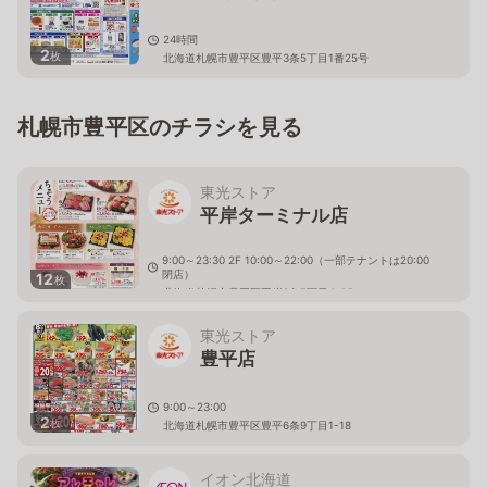
24時間
2
枚
北海道札幌市豊平区豊平3条5丁目1番25号
札幌市豊平区のチラシを見る
東光ストア
平岸ターミナル店
9:00～23:30 2F 10:00～22:00（一部テナントは20:00
閉店）
12
枚
北海道札幌市豊平区平岸2条7丁目4-35
東光ストア
豊平店
9:00～23:00
2
枚
北海道札幌市豊平区豊平6条9丁目1-18
イオン北海道