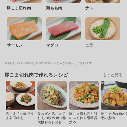
豚こま切れ肉
鶏もも肉
ナス
サーモン
マグロ
ニラ
※明細されている内容は店舗の実売状況と異なる場合がございます。
豚こま切れ肉で作れるレシピ
もっと見る
豚こま切れ肉でう
長ねぎと豚こま切
豚こま切れ肉と卵
豚こま切れ肉と
ま辛回鍋肉
れ肉の炒め ポン酢
のふんわり甜麺醤
芋の煮物
大根おろしのせ
炒め