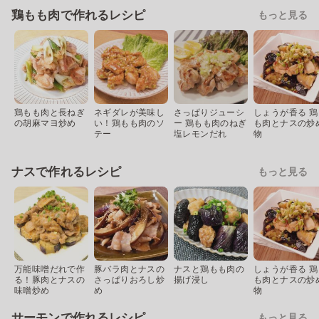
鶏もも肉で作れるレシピ
もっと見る
鶏もも肉と長ねぎ
ネギダレが美味し
さっぱりジューシ
しょうが香る 鶏
の胡麻マヨ炒め
い！鶏もも肉のソ
ー 鶏もも肉のねぎ
も肉とナスの炒
テー
塩レモンだれ
物
ナスで作れるレシピ
もっと見る
万能味噌だれで作
豚バラ肉とナスの
ナスと鶏もも肉の
しょうが香る 鶏
る！豚肉とナスの
さっぱりおろし炒
揚げ浸し
も肉とナスの炒
味噌炒め
め
物
サーモンで作れるレシピ
もっと見る