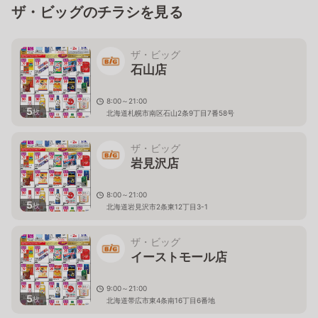
ザ・ビッグのチラシを見る
ザ・ビッグ
石山店
8:00～21:00
5
枚
北海道札幌市南区石山2条9丁目7番58号
ザ・ビッグ
岩見沢店
8:00～21:00
5
枚
北海道岩見沢市2条東12丁目3-1
ザ・ビッグ
イーストモール店
9:00～21:00
5
枚
北海道帯広市東4条南16丁目6番地