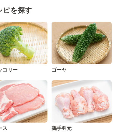
シピを探す
ッコリー
ゴーヤ
ース
鶏手羽元