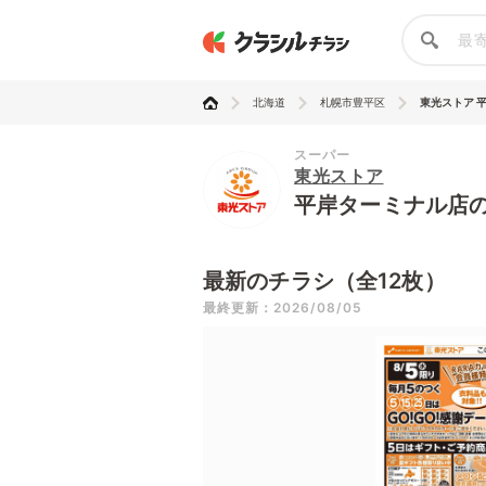
北海道
札幌市豊平区
東光ストア 
スーパー
東光ストア
平岸ターミナル店
最新のチラシ（全12枚）
最終更新：2026/08/05