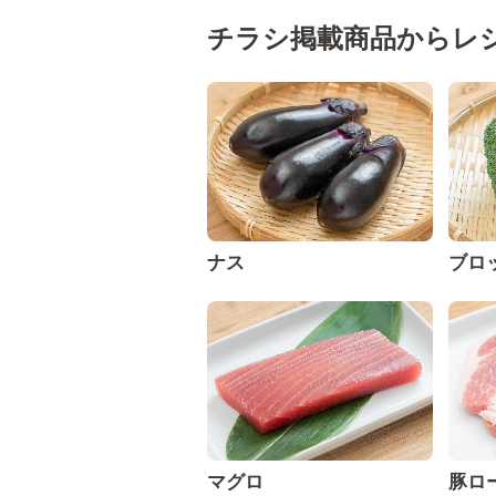
チラシ掲載商品からレ
ナス
ブロ
マグロ
豚ロ