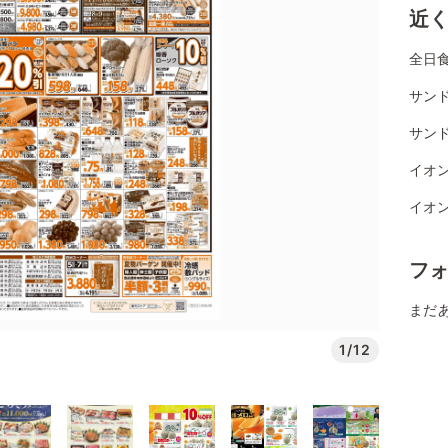
近
全日
サンド
サン
イオ
イオ
フ
まだ
1/12