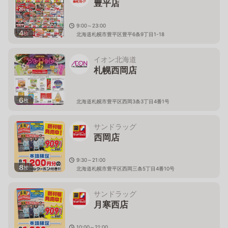
豊平店
9:00～23:00
4
枚
北海道札幌市豊平区豊平6条9丁目1-18
イオン北海道
札幌西岡店
6
枚
北海道札幌市豊平区西岡3条3丁目4番1号
サンドラッグ
西岡店
9:30～21:00
8
枚
北海道札幌市豊平区西岡三条5丁目4番10号
サンドラッグ
月寒西店
10:00～21:00