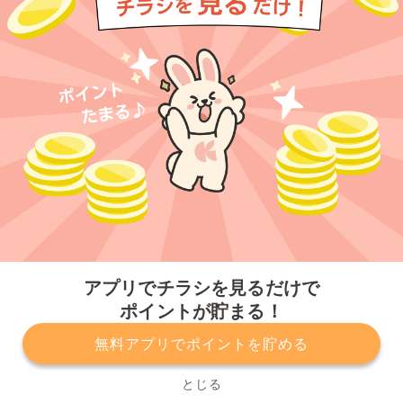
今すぐアプリをダウンロードする
アプリでチラシを見るだけで
ポイントが貯まる！
無料アプリでポイントを貯める
プライバシーポリシー
利用規約
運営会社
サービスに関してのお問い合わせ
チラシ掲載をお考えの方
とじる