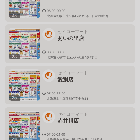
06:00-00:00
2
枚
北海道札幌市北区あいの里3条5丁目13番1号
セイコーマート
あいの里店
06:00-00:00
2
枚
北海道札幌市北区あいの里4条5丁目
セイコーマート
愛別店
07:00-22:00
2
枚
北海道上川郡愛別町字中央241
セイコーマート
赤井川店
07:00-21:00
2
枚
北海道余市郡赤井川村字赤井川285番地