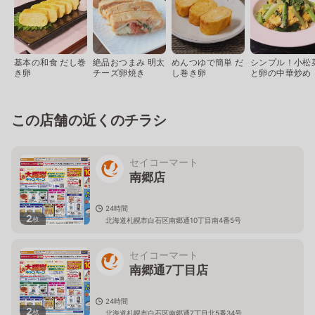
基本の和食 だし巻
絶品おつまみ 明太
めんつゆで簡単 だ
シンプル！小松
き卵
チーズ卵焼き
し巻き卵
と卵の中華炒め
この店舗の近くのチラシ
セイコーマート
南郷店
24時間
2
枚
北海道札幌市白石区南郷通10丁目南4番5号
セイコーマート
南郷通7丁目店
24時間
2
枚
北海道札幌市白石区南郷通7丁目北5番34号