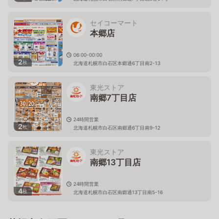
セイコーマート
本郷店
06:00-00:00
2
枚
北海道札幌市白石区本郷通6丁目南2-13
東光ストア
南郷7丁目店
24時間営業
2
枚
北海道札幌市白石区南郷通6丁目南9-12
東光ストア
南郷13丁目店
24時間営業
4
枚
北海道札幌市白石区南郷通13丁目南5-16