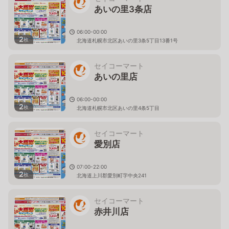
あいの里3条店
06:00-00:00
2
枚
北海道札幌市北区あいの里3条5丁目13番1号
セイコーマート
あいの里店
06:00-00:00
2
枚
北海道札幌市北区あいの里4条5丁目
セイコーマート
愛別店
07:00-22:00
2
枚
北海道上川郡愛別町字中央241
セイコーマート
赤井川店