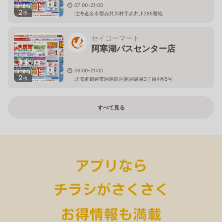
07:00-21:00
2
枚
北海道余市郡赤井川村字赤井川285番地
セイコーマート
阿寒湖バスセンター店
06:00-21:00
2
枚
北海道釧路市阿寒町阿寒湖温泉3丁目4番5号
すべて見る