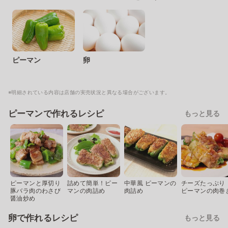
ピーマン
卵
※明細されている内容は店舗の実売状況と異なる場合がございます。
ピーマンで作れるレシピ
もっと見る
ピーマンと厚切り
詰めて簡単！ピー
中華風 ピーマンの
チーズたっぷり
豚バラ肉のわさび
マンの肉詰め
肉詰め
ピーマンの肉巻
醤油炒め
卵で作れるレシピ
もっと見る