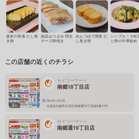
基本の和食 だし巻
絶品おつまみ 明太
めんつゆで簡単 だ
シンプル！小松
き卵
チーズ卵焼き
し巻き卵
と卵の中華炒め
この店舗の近くのチラシ
セイコーマート
南郷18丁目店
06:00-24:00
2
枚
北海道札幌市白石区南郷通18丁目南5番13号
セイコーマート
南郷通19丁目店