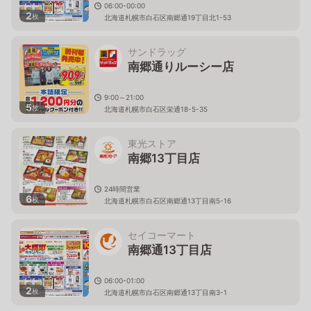
06:00-00:00
2
枚
北海道札幌市白石区南郷通19丁目北1-53
サンドラッグ
南郷通りルーシー店
9:00～21:00
5
枚
北海道札幌市白石区栄通18-5-35
東光ストア
南郷13丁目店
24時間営業
6
枚
北海道札幌市白石区南郷通13丁目南5-16
セイコーマート
南郷通13丁目店
06:00-01:00
2
枚
北海道札幌市白石区南郷通13丁目南3-1