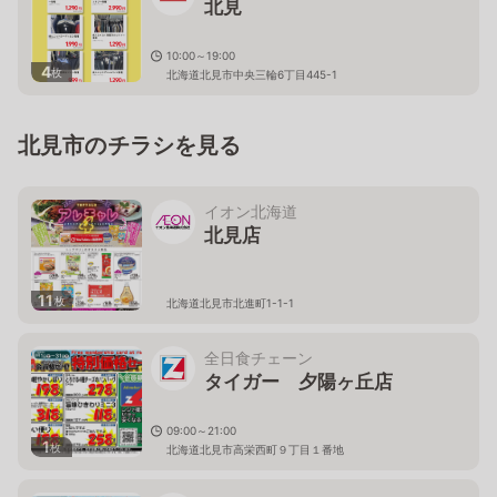
北見
10:00～19:00
4
枚
北海道北見市中央三輪6丁目445-1
北見市のチラシを見る
イオン北海道
北見店
11
枚
北海道北見市北進町1-1-1
全日食チェーン
タイガー 夕陽ヶ丘店
09:00～21:00
1
枚
北海道北見市高栄西町９丁目１番地