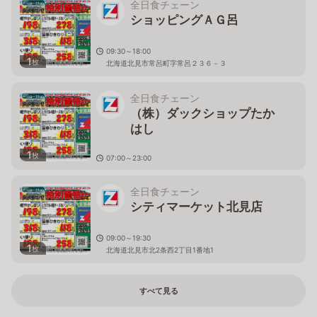
全日食チェーン
ショッピングＡＧ呂
09:30～18:00
1
枚
北海道北見市常呂町字常呂２３６－３
全日食チェーン
（株）ダックショップたか
はし
1
枚
07:00～23:00
北海道北見市高砂町６－３７
全日食チェーン
シティマーケット北見店
09:00～19:30
1
枚
北海道北見市北2条西2丁目1番地1
すべて見る