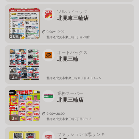
ツルハドラッグ
北見東三輪店
9:00〜19:00
20
枚
北海道北見市東三輪3丁目21番1
オートバックス
北見三輪
3
枚
北海道北見市中央三輪６丁目４３４−５
業務スーパー
北見三輪店
9:00〜20:00
3
枚
北海道北見市東三輪2丁目831-5
ファッション市場サンキ