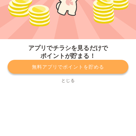
今すぐアプリをダウンロードする
アプリでチラシを見るだけで
ポイントが貯まる！
無料アプリでポイントを貯める
プライバシーポリシー
利用規約
運営会社
サービスに関してのお問い合わせ
チラシ掲載をお考えの方
とじる
Copyright© Kurashiru, Inc. All Rights Reserved.