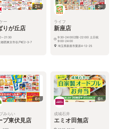
2
2
枚
枚
ケー
ライフ
ばりが丘店
新座店
00～21:30
9:30-24:00(2階-22:00) 土日祝
9:00-24:00
京都西東京市谷戸町2-3-7
埼玉県新座市栗原4-12-25
6
6
枚
枚
プみらい
成城石井
ープ東伏見店
エミオ田無店