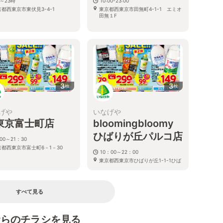
～23時
10:00-23:00
都西東京市東伏見3-4-1
東京都西東京市田無町4-1-1 エミオ
田無１F
3
3
枚
枚
げや
いなげや
東京富士町店
bloomingbloomy
ひばりが丘パルコ店
00～21：30
京都西東京市富士町6－1－30
10：00～22：00
東京都西東京市ひばりが丘1-1-1ひば
りが丘PARCO内
すべて見る
むらのチラシを見る