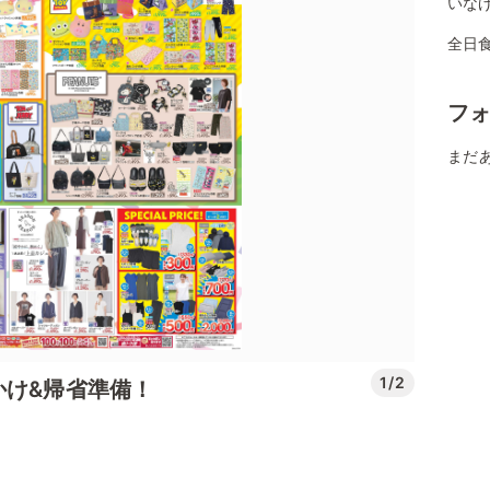
いなげ
全日
フ
まだ
1/2
かけ&帰省準備！