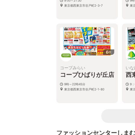
9:00～21:30
9時
東京都西東京市谷戸町2-3-7
東京
6
枚
コープみらい
いな
コープひばりが丘店
西
9時～22時45分
9：
東京都西東京市谷戸町2-1-80
東
ファッションセンターしま