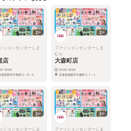
2
2
枚
枚
ッションセンターしま
ファッションセンターしま
むら
庭店
大森町店
00-19:00
10:00-19:00
海道恵庭市中島町６−８−５
北海道函館市大森町２７−１
2
2
枚
枚
ッションセンターしま
ファッションセンターしま