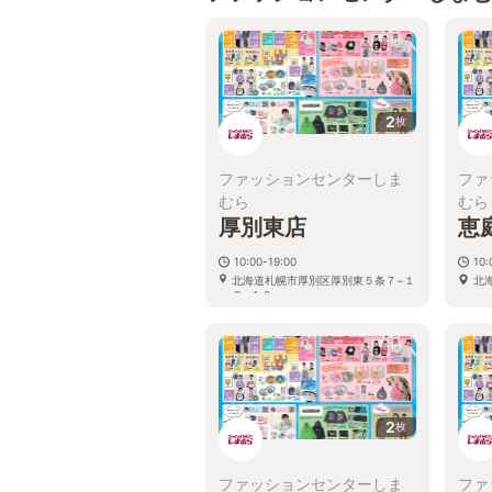
2
枚
ファッションセンターしま
ファ
むら
むら
厚別東店
恵
10:00-19:00
10:
北海道札幌市厚別区厚別東５条７−１
北
２−１０
2
枚
ファッションセンターしま
ファ