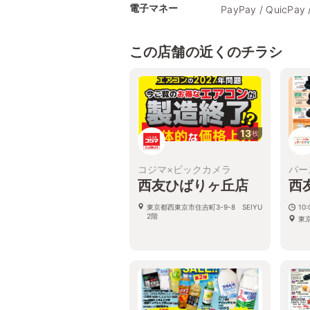
電子マネー
PayPay / QuicPay 
この店舗の近くのチラシ
13
枚
コジマ×ビックカメラ
バー
西友ひばりヶ丘店
西
東京都西東京市住吉町3-9-8 SEIYU
10:
2階
東