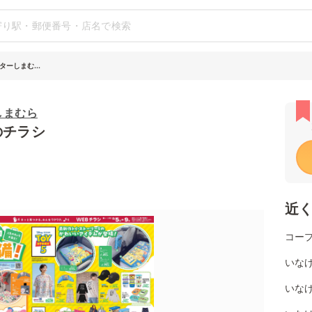
ーしまむ...
しまむら
のチラシ
近
コー
いな
いなげ