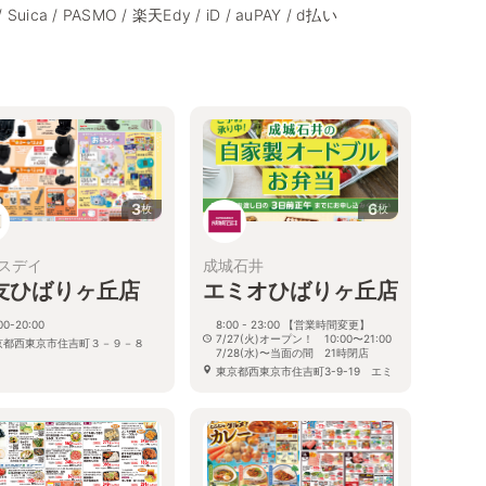
/ Suica / PASMO / 楽天Edy / iD / auPAY / d払い
3
6
枚
枚
スデイ
成城石井
友ひばりヶ丘店
エミオひばりヶ丘店
00-20:00
8:00 - 23:00 【営業時間変更】
7/27(火)オープン！ 10:00〜21:00
京都西東京市住吉町３－９－８
7/28(水)〜当面の間 21時閉店
東京都西東京市住吉町3-9-19 エミ
オひばりヶ丘2F