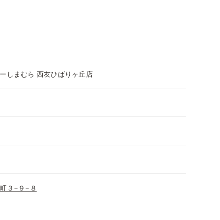
ーしまむら 西友ひばりヶ丘店
町３−９−８