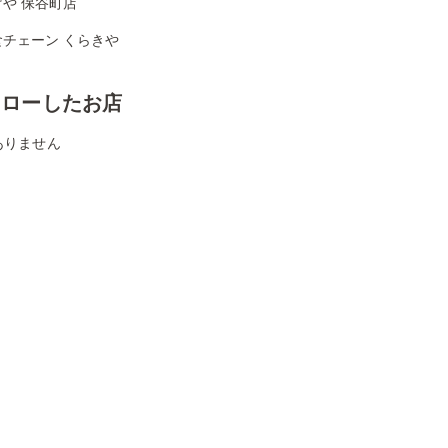
や 保谷町店
食チェーン くらきや
ォローしたお店
ありません