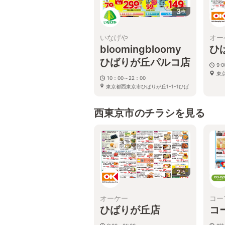
3
枚
いなげや
オー
bloomingbloomy
ひ
ひばりが丘パルコ店
9:
東
10：00～22：00
東京都西東京市ひばりが丘1-1-1ひば
りが丘PARCO内
西東京市のチラシを見る
2
枚
オーケー
コー
ひばりが丘店
コ