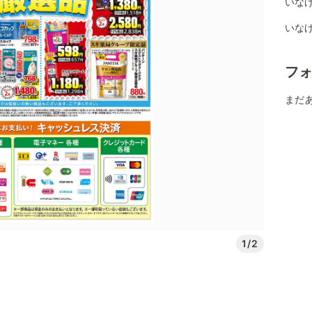
いなげ
いな
フ
まだ
1/2