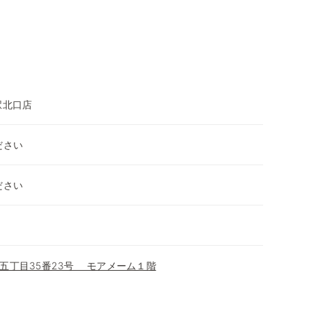
駅北口店
ださい
ださい
五丁目35番23号 モアメーム１階