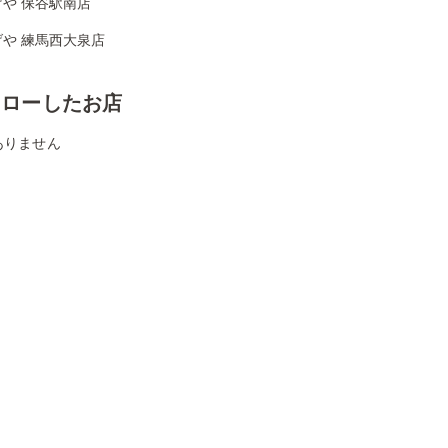
や 保谷駅南店
げや 練馬西大泉店
ォローしたお店
ありません