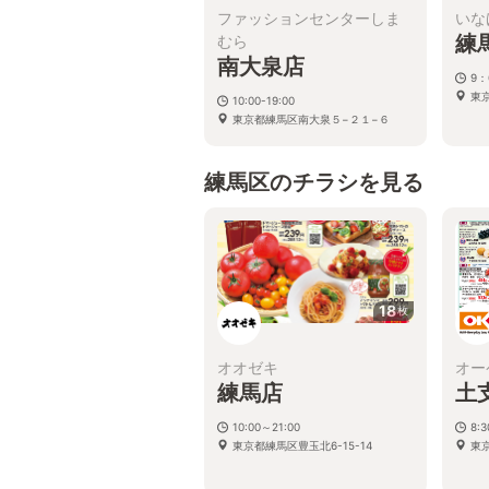
ファッションセンターしま
いな
練
むら
南大泉店
9：
東京
10:00-19:00
東京都練馬区南大泉５−２１−６
練馬区のチラシを見る
18
枚
オオゼキ
オー
練馬店
土
10:00～21:00
8:
東京都練馬区豊玉北6-15-14
東京