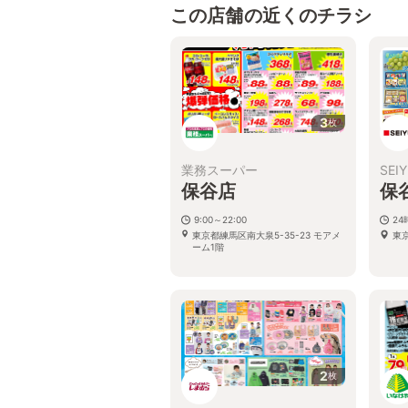
この店舗の近くのチラシ
3
枚
業務スーパー
SEI
保谷店
保
9:00～22:00
2
東京都練馬区南大泉5-35-23 モアメ
東京
ーム1階
2
枚