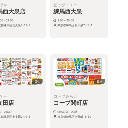
げや
ビッグ・エー
馬西大泉店
練馬西大泉
00～21:00
3:00～25:00
都練馬区西大泉2-19-1
東京都練馬区西大泉2-18-1
2
6
枚
枚
ケー
コープみらい
支田店
コープ関町店
30～21:30
9時30分～23時
都練馬区土支田2-19-5
東京都練馬区立野町15-50