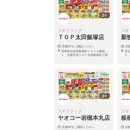
2
枚
スギドラッグ
スギ
ＴＯＰ太田飯塚店
新
店舗HPをご確認ください
店
群馬県太田市飯塚町１９３３番地
埼
１ 生鮮市場ＴＯＰ太田飯塚店１階
３
2
枚
スギドラッグ
スギ
ヤオコー岩槻本丸店
板
店舗HPをご確認ください
店