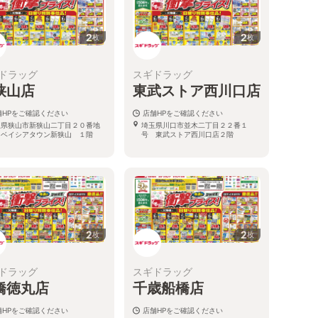
2
2
枚
枚
ドラッグ
スギドラッグ
狭山店
東武ストア西川口店
舗HPをご確認ください
店舗HPをご確認ください
玉県狭山市新狭山二丁目２０番地
埼玉県川口市並木二丁目２２番１
 ベイシアタウン新狭山 １階
号 東武ストア西川口店２階
2
2
枚
枚
ドラッグ
スギドラッグ
橋徳丸店
千歳船橋店
舗HPをご確認ください
店舗HPをご確認ください