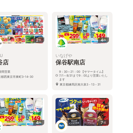
2
4
枚
枚
YU
いなげや
谷店
保谷駅南店
4時間営業
9：30～21：00 【サマータイム】
7/1～8/31まで9：00より営業いたし
都西東京市東町3-14-30
ます
東京都練馬区南大泉3－13－31
4
7
枚
枚