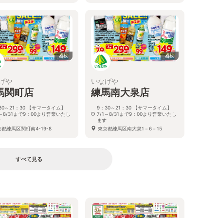
4
4
枚
枚
げや
いなげや
馬関町店
練馬南大泉店
30～21：30 【サマータイム】
9：30～21：30 【サマータイム】
1～8/31まで9：00より営業いたし
7/1～8/31まで9：00より営業いたし
す
ます
都練馬区関町南4-19-8
東京都練馬区南大泉1－6－15
すべて見る
る