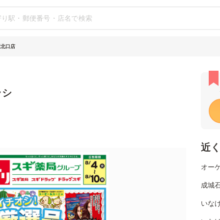
駅北口店
ラシ
近
オー
成城
いな