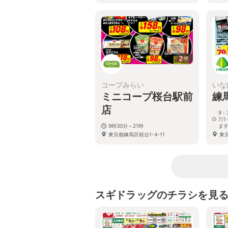
2
枚
コープみらい
いな
ミニコープ桜台駅前
練
店
9：
7/
9時30分～21時
ま
東京都練馬区桜台1-4-11
東京
スギドラッグのチラシを見