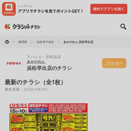
静岡県
浜松市中央区
あかのれん 浜松早出店
アパレル・衣料品店
あかのれん
フォロー
浜松早出店のチラシ
最新のチラシ（全1枚）
最終更新：2026/08/05