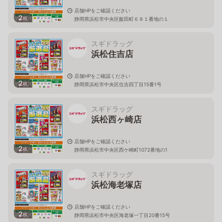
店舗HPをご確認ください
2
枚
静岡県浜松市中央区飯田町６８１番地の１
スギドラッグ
浜松住吉店
店舗HPをご確認ください
2
枚
静岡県浜松市中央区住吉四丁目15番1号
スギドラッグ
浜松西ヶ崎店
店舗HPをご確認ください
2
枚
静岡県浜松市中央区西ケ崎町1072番地の1
スギドラッグ
浜松海老塚店
店舗HPをご確認ください
2
枚
静岡県浜松市中央区海老塚一丁目20番15号