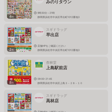
みのりタウン
9時30分～21時
4
枚
静岡県浜松市中央区早出町1012番地3
スギドラッグ
早出店
店舗HPをご確認ください
2
枚
静岡県浜松市中央区早出町1012番地3
杏林堂
上島駅前店
09:00-21:45
8
枚
静岡県浜松市中央区上島３－２８－１０
スギドラッグ
高林店
店舗HPをご確認ください