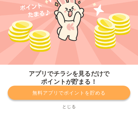
今すぐアプリをダウンロードする
アプリでチラシを見るだけで
ポイントが貯まる！
無料アプリでポイントを貯める
プライバシーポリシー
利用規約
運営会社
サービスに関してのお問い合わせ
チラシ掲載をお考えの方
とじる
Copyright© Kurashiru, Inc. All Rights Reserved.