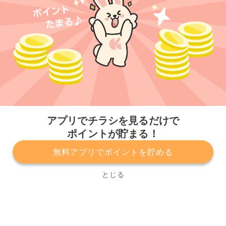
今すぐアプリをダウンロードする
アプリでチラシを見るだけで
ポイントが貯まる！
無料アプリでポイントを貯める
プライバシーポリシー
利用規約
運営会社
サービスに関してのお問い合わせ
チラシ掲載をお考えの方
とじる
Copyright© Kurashiru, Inc. All Rights Reserved.