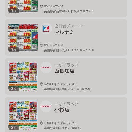
09:30～20:30
1
枚
富山県富山市婦中町長沢４５８５－１
全日食チェーン
マルナミ
09:30～20:00
1
枚
富山県富山市呉羽町３９１８－１１８
スギドラッグ
西長江店
店舗HPをご確認ください
2
枚
富山県富山市西長江四丁目5番25号
スギドラッグ
小杉店
店舗HPをご確認ください
2
枚
富山県富山市小杉2003番地