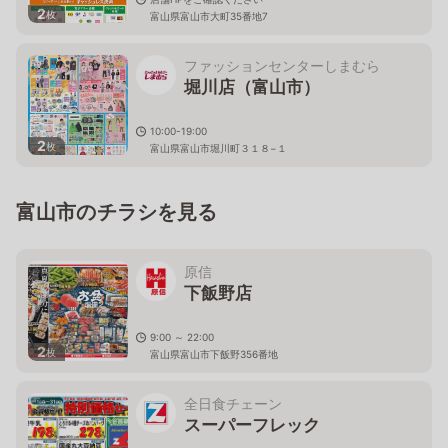
2
枚
富山県富山市大町35番地7
ファッションセンターしまむら
堀川店（富山市）
10:00-19:00
2
枚
富山県富山市堀川町３１８−１
富山市のチラシを見る
原信
下飯野店
9:00 ～ 22:00
2
枚
富山県富山市下飯野356番地
全日食チェーン
スーパーフレック