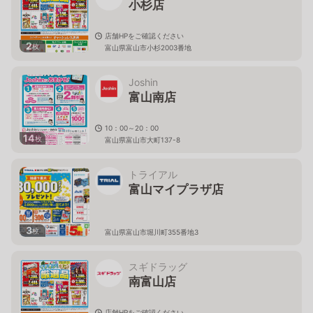
小杉店
店舗HPをご確認ください
2
枚
富山県富山市小杉2003番地
Joshin
富山南店
10：00～20：00
14
枚
富山県富山市大町137-8
トライアル
富山マイプラザ店
3
枚
富山県富山市堀川町355番地3
スギドラッグ
南富山店
店舗HPをご確認ください