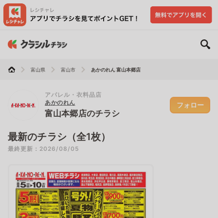
富山県
富山市
あかのれん 富山本郷店
アパレル・衣料品店
あかのれん
フォロー
富山本郷店のチラシ
最新のチラシ（全1枚）
最終更新：2026/08/05