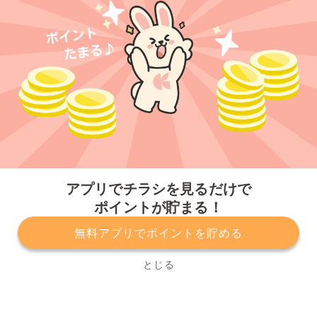
今すぐアプリをダウンロードする
アプリでチラシを見るだけで
ポイントが貯まる！
無料アプリでポイントを貯める
プライバシーポリシー
利用規約
運営会社
サービスに関してのお問い合わせ
チラシ掲載をお考えの方
とじる
Copyright© Kurashiru, Inc. All Rights Reserved.