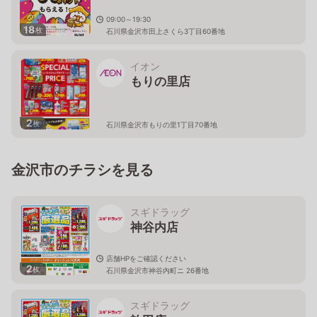
09:00～19:30
18
枚
石川県金沢市田上さくら3丁目60番地
イオン
もりの里店
2
枚
石川県金沢市もりの里1丁目70番地
金沢市のチラシを見る
スギドラッグ
神谷内店
店舗HPをご確認ください
2
枚
石川県金沢市神谷内町ニ 26番地
スギドラッグ