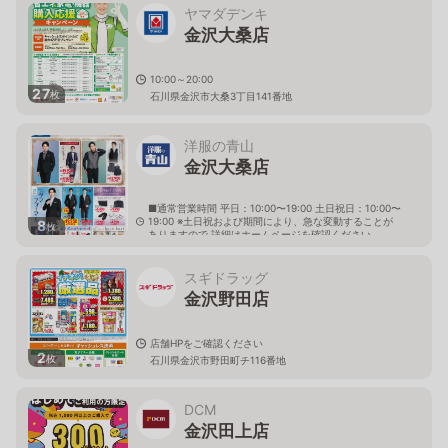
ヤマダデンキ
金沢大桑店
10:00～20:00
27
枚
石川県金沢市大桑3丁目141番地
洋服の青山
金沢大桑店
■通常営業時間 平日：10:00〜19:00 土日祝日：10:00〜
19:00 ※土日祝および期間により、急な変動することが
8
枚
ありますので 詳細はホームページを確認ください
石川県金沢市大桑二丁目126番
スギドラッグ
金沢野田店
店舗HPをご確認ください
2
枚
石川県金沢市野田町チ116番地
DCM
金沢田上店