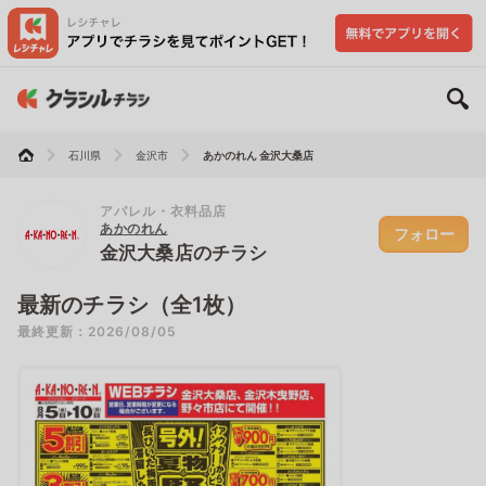
石川県
金沢市
あかのれん 金沢大桑店
アパレル・衣料品店
あかのれん
フォロー
金沢大桑店のチラシ
最新のチラシ（全1枚）
最終更新：2026/08/05