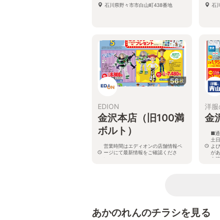
石川県野々市市白山町438番地
石
56
枚
EDION
洋服
金沢本店（旧100満
金
ボルト）
■通
土日
営業時間はエディオンの店舗情報ペ
よ
ージにて最新情報をご確認くださ
が
い。
を
石川県野々市市野代2丁目11
石
あかのれんのチラシを見る