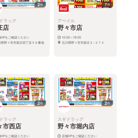
2
7
枚
枚
ドラッグ
アベイル
庄店
野々市店
舗HPをご確認ください
10:00～19:00
川県野々市市新庄四丁目５６番地
石川県野々市市新庄２−２７４
2
2
枚
枚
ドラッグ
スギドラッグ
々市西店
野々市堀内店
舗HPをご確認ください
店舗HPをご確認ください