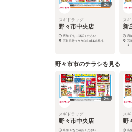
2
枚
スギドラッグ
スギ
野々市中央店
新
店舗HPをご確認ください
店
石川県野々市市白山町438番地
石
１
野々市市のチラシを見る
2
枚
スギドラッグ
スギ
野々市中央店
野
店舗HPをご確認ください
店