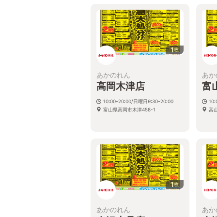
1
枚
あかのれん
あか
高岡木津店
富
10:00-20:00/日曜日9:30-20:00
10:
富山県高岡市木津458-1
富
1
枚
あかのれん
あか