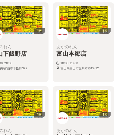
1
1
枚
枚
のれん
あかのれん
山下飯野店
富山本郷店
00-20:00
10:00-20:00
山県富山市下飯野372
富山県富山市堀川本郷15-12
1
1
枚
枚
のれん
あかのれん