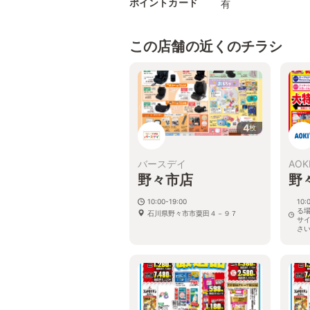
ポイントカード
有
この店舗の近くのチラシ
4
枚
バースデイ
AOK
野々市店
野
10:00-19:00
10
る
石川県野々市市粟田４－９７
サ
さ
石