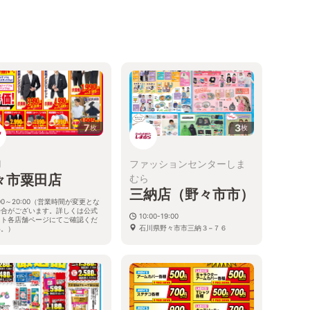
7
3
枚
枚
I
ファッションセンターしま
々市粟田店
むら
三納店（野々市市）
:00～20:00（営業時間が変更とな
場合がございます。詳しくは公式
10:00-19:00
イト各店舗ページにてご確認くだ
石川県野々市市三納３−７６
い。）
川県野々市市粟田5丁目375