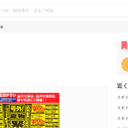
市店
近
スギド
スギ
スギ