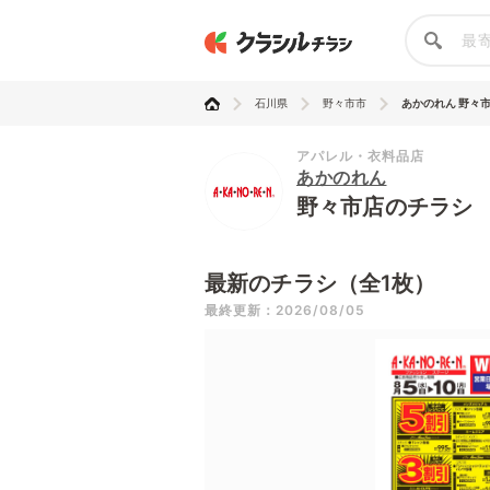
石川県
野々市市
あかのれん 野々
アパレル・衣料品店
あかのれん
野々市店のチラシ
最新のチラシ（全1枚）
最終更新：2026/08/05