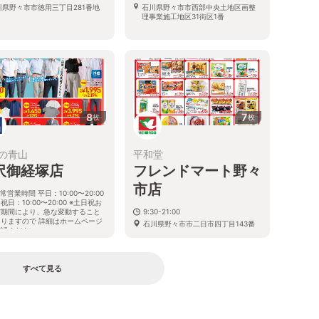
川県野々市市徳用三丁目281番地
石川県野々市市西部中央土地区画整
理事業施工地区31街区1番
8
7
枚
枚
の青山
平和堂
沢御経塚店
フレンドマート野々
市店
常営業時間 平日：10:00〜20:00
祝日：10:00〜20:00 ※土日祝お
び期間により、急な変動すること
9:30-21:00
ありますので 詳細はホームページ
石川県野々市市二日市四丁目143番
確認ください
地
川県野々市市御経塚二丁目11番地
すべて見る