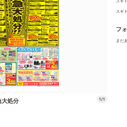
スギ
スギ
フ
まだ
1/1
急大処分