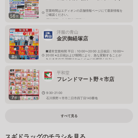
営業時間はエディオンの店舗情報ページにて最新情報を
ご確認ください。
56
枚
石川県野々市市野代2丁目11
洋服の青山
金沢御経塚店
■通常営業時間 平日：10:00〜20:00 土日祝日：10:00〜
20:00 ※土日祝および期間により、急な変動することが
8
枚
ありますので 詳細はホームページを確認ください
石川県野々市市御経塚二丁目11番地
平和堂
フレンドマート野々市店
9:30-21:00
7
枚
石川県野々市市二日市四丁目143番地
すべて見る
スギドラッグのチラシを見る