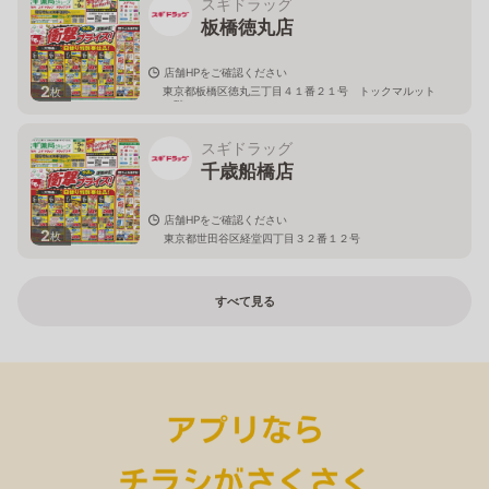
スギドラッグ
板橋徳丸店
店舗HPをご確認ください
2
東京都板橋区徳丸三丁目４１番２１号 トックマルット
枚
１階
スギドラッグ
千歳船橋店
店舗HPをご確認ください
2
枚
東京都世田谷区経堂四丁目３２番１２号
すべて見る