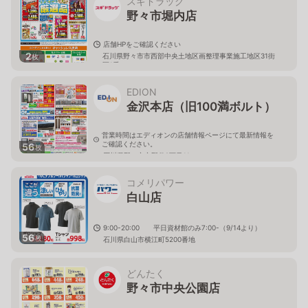
スギドラッグ
野々市堀内店
店舗HPをご確認ください
2
石川県野々市市西部中央土地区画整理事業施工地区31街
枚
区1番
EDION
金沢本店（旧100満ボルト）
営業時間はエディオンの店舗情報ページにて最新情報を
ご確認ください。
56
枚
石川県野々市市野代2丁目11
コメリパワー
白山店
9:00-20:00 平日資材館のみ7:00-（9/14より）
56
枚
石川県白山市横江町5200番地
どんたく
野々市中央公園店