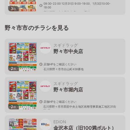
09:30-22:00 12月31日:9:00-19:00、1月3日10:00-
18:00
3
枚
石川県野々市市蓮花寺町５９０番地
野々市市のチラシを見る
スギドラッグ
野々市中央店
店舗HPをご確認ください
2
枚
石川県野々市市白山町438番地
スギドラッグ
野々市堀内店
店舗HPをご確認ください
2
石川県野々市市西部中央土地区画整理事業施工地区31街
枚
区1番
EDION
金沢本店（旧100満ボルト）