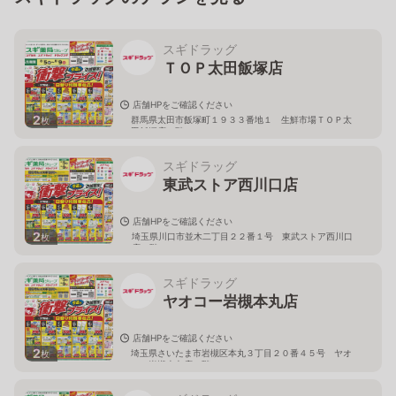
スギドラッグ
ＴＯＰ太田飯塚店
店舗HPをご確認ください
2
群馬県太田市飯塚町１９３３番地１ 生鮮市場ＴＯＰ太
枚
田飯塚店１階
スギドラッグ
東武ストア西川口店
店舗HPをご確認ください
2
埼玉県川口市並木二丁目２２番１号 東武ストア西川口
枚
店２階
スギドラッグ
ヤオコー岩槻本丸店
店舗HPをご確認ください
2
埼玉県さいたま市岩槻区本丸３丁目２０番４５号 ヤオ
枚
コー岩槻本丸店２階