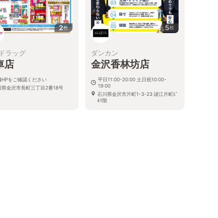
2
5
枚
枚
ドラッグ
ダンカン
車店
金沢香林坊店
舗HPをご確認ください
平日11:00-20:00 土日祝10:00-
19:00
川県金沢市長町三丁目2番18号
石川県金沢市片町1-3-23 諸江片町ﾋﾞ
ﾙ1階