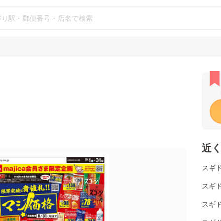
近
スギド
スギ
スギ