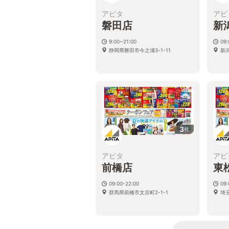
アピタ
アピ
磐田店
新
9:00~21:00
09:
静岡県磐田市今之浦3-1-11
新
3
枚
アピタ
アピ
前橋店
東
09:00-22:00
09:
群馬県前橋市文京町2-1-1
埼