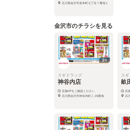
石川県金沢市泉本町七丁目７番地１
金沢市のチラシを見る
2
枚
スギドラッグ
スギ
神谷内店
畝
店舗HPをご確認ください
店
石川県金沢市神谷内町ニ 26番地
石