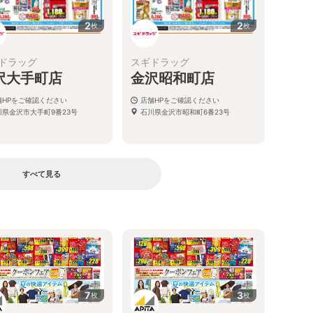
2
2
枚
枚
ドラッグ
スギドラッグ
沢大手町店
金沢昭和町店
舗HPをご確認ください
店舗HPをご確認ください
川県金沢市大手町9番23号
石川県金沢市昭和町6番23号
すべて見る
7
3
枚
枚