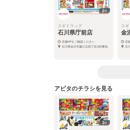
2
枚
スギドラッグ
スギ
石川県庁前店
金
店舗HPをご確認ください
店
石川県金沢市藤江北四丁目280番地
石
アピタのチラシを見る
3
枚