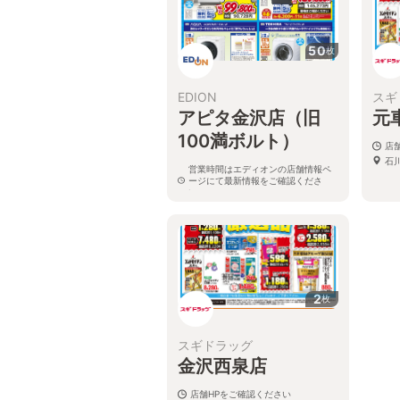
50
枚
EDION
スギ
アピタ金沢店（旧
元
100満ボルト）
店
石
営業時間はエディオンの店舗情報ペ
ージにて最新情報をご確認くださ
い。
石川県金沢市中村町10番20号アピタ
金沢店1F
2
枚
スギドラッグ
金沢西泉店
店舗HPをご確認ください