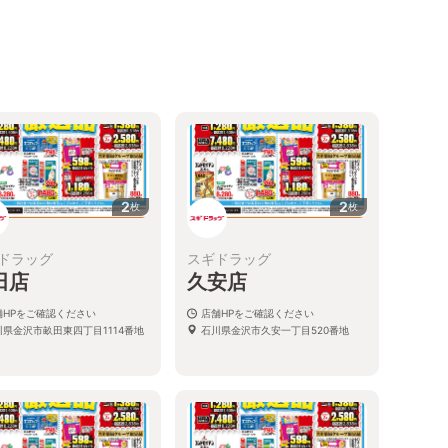
2
2
枚
枚
ドラッグ
スギドラッグ
田店
久安店
舗HPをご確認ください
店舗HPをご確認ください
川県金沢市畝田東四丁目1114番地
石川県金沢市久安一丁目520番地