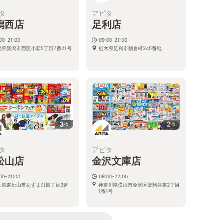
タ
アピタ
潟西店
足利店
00-21:00
09:00-21:00
潟県新潟市西区小新5丁目7番21号
栃木県足利市朝倉町245番地
3
2
枚
枚
タ
アピタ
松山店
金沢文庫店
00-21:00
09:00-22:00
玉県東松山市あずま町四丁目3番
神奈川県横浜市金沢区釜利谷東2丁目
1番1号