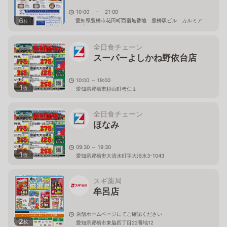
10:00 - 21:00
6
愛知県豊橋市花田町西宿無番地 豊橋駅ビル カルミア
枚
2F北館
全日食チェーン
スーパーよしかね野依台店
10:00 ～ 19:00
1
枚
愛知県豊橋市杉山町考仁１
全日食チェーン
ほなみ
09:30 ～ 19:30
1
枚
愛知県豊橋市大清水町字大清水3-1043
スギ薬局
牟呂店
店舗ホームページにてご確認ください
2
枚
愛知県豊橋市東脇四丁目22番地12