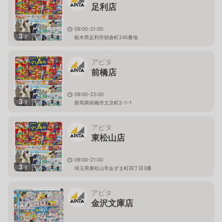
足利店
09:00-21:00
3
枚
栃木県足利市朝倉町245番地
アピタ
前橋店
09:00-22:00
3
枚
群馬県前橋市文京町2-1-1
アピタ
東松山店
09:00-21:00
3
枚
埼玉県東松山市あずま町四丁目3番
アピタ
金沢文庫店