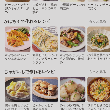
ピーマンとツナと
ご飯が進む！鶏肉
中華風 ピーマンの
ピーマンのチー
卵のオイスター炒
とピーマンの中華
肉詰め
肉詰め
め
炒め
かぼちゃで作れるレシピ
もっと見る
かぼちゃのスパニ
簡単おいしい かぼ
かぼちゃとししと
小松菜と豚バラ
ッシュオムレツ
ちゃのクリーミー
うと鶏肉の甘酢炒
あんかけかぼち
グラタン
め
じゃがいもで作れるレシピ
もっと見る
鶏もも肉とじゃが
じゃがいもとチー
めんつゆで豚ひき
ひき肉ときのこ
いものクリーム煮
ズの肉巻き
肉とじゃがいも煮
じゃがいものチ