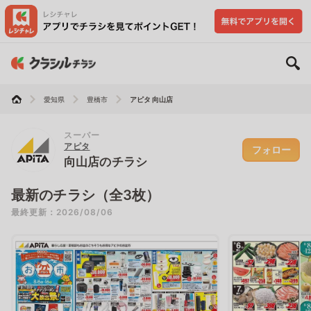
愛知県
豊橋市
アピタ 向山店
スーパー
アピタ
フォロー
向山店のチラシ
最新のチラシ（全3枚）
最終更新：2026/08/06