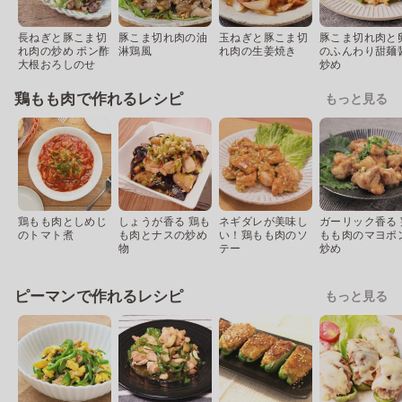
長ねぎと豚こま切
豚こま切れ肉の油
玉ねぎと豚こま切
豚こま切れ肉と
れ肉の炒め ポン酢
淋鶏風
れ肉の生姜焼き
のふんわり甜麺
大根おろしのせ
炒め
鶏もも肉で作れるレシピ
もっと見る
鶏もも肉としめじ
しょうが香る 鶏も
ネギダレが美味し
ガーリック香る 
のトマト煮
も肉とナスの炒め
い！鶏もも肉のソ
もも肉のマヨポ
物
テー
炒め
ピーマンで作れるレシピ
もっと見る