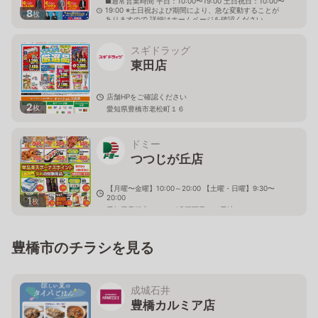
■通常営業時間 平日：10:00〜19:00 土日祝日：10:00〜
19:00 ※土日祝および期間により、急な変動することが
8
枚
ありますので 詳細はホームページを確認ください
愛知県豊橋市飯村町字西山25番12
スギドラッグ
東田店
店舗HPをご確認ください
2
枚
愛知県豊橋市老松町１６
ドミー
つつじが丘店
【月曜〜金曜】10:00～20:00 【土曜・日曜】9:30〜
20:00
1
枚
愛知県豊橋市つつじが丘三丁目４５番地５
豊橋市のチラシを見る
成城石井
豊橋カルミア店