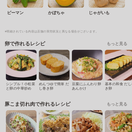
ピーマン
かぼちゃ
じゃがいも
※明細されている内容は店舗の実売状況と異なる場合がございます。
卵で作れるレシピ
もっと見る
シンプル！小松菜
めんつゆで簡単 だ
豆腐にふんわり卵
基本の和食 だし
と卵の中華炒め
し巻き卵
あんかけ
き卵
豚こま切れ肉で作れるレシピ
もっと見る