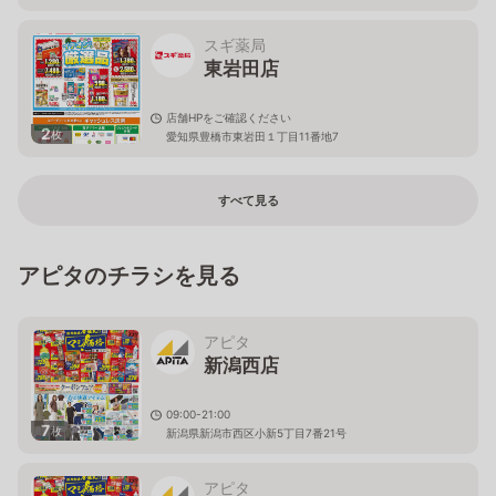
スギ薬局
東岩田店
店舗HPをご確認ください
2
枚
愛知県豊橋市東岩田１丁目11番地7
すべて見る
アピタのチラシを見る
アピタ
新潟西店
09:00-21:00
7
枚
新潟県新潟市西区小新5丁目7番21号
アピタ