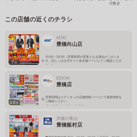
ズ焼き
この店舗の近くのチラシ
AOKI
豊橋向山店
10:00～20:00（営業時間が変更となる場合がございま
す。詳しくは公式サイト各店舗ページにてご確認くださ
7
枚
い。）
愛知県豊橋市つつじが丘1-7-3
EDION
豊橋店
営業時間はエディオンの店舗情報ページにて最新情報を
ご確認ください。
50
枚
愛知県豊橋市前田南町1丁目6-1
洋服の青山
豊橋飯村店