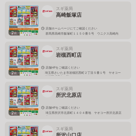
スギ薬局
高崎飯塚店
店舗ホームページにてご確認ください
2
枚
群馬県高崎市飯塚町１１５０番５号 ウニクス高崎内
スギ薬局
岩槻西町店
店舗HPをご確認ください
2
埼玉県さいたま市岩槻区西町２丁目５番１号 ヤオコー
枚
岩槻西町店内１階
スギ薬局
所沢北原店
店舗HPをご確認ください
2
埼玉県所沢市北原町１４０４番地 ヤオコー所沢北原店
枚
内
スギ薬局
所沢山口店