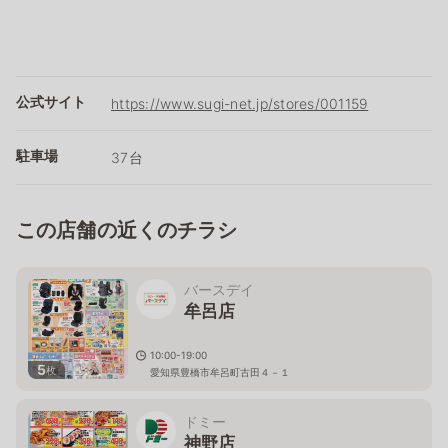
公式サイト
https://www.sugi-net.jp/stores/001159
駐車場
37台
この店舗の近くのチラシ
バースデイ
牟呂店
10:00-19:00
5
枚
愛知県豊橋市牟呂町古田４－１
ドミー
神野店