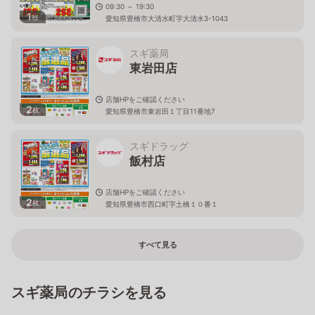
09:30 ～ 19:30
1
枚
愛知県豊橋市大清水町字大清水3-1043
スギ薬局
東岩田店
店舗HPをご確認ください
2
枚
愛知県豊橋市東岩田１丁目11番地7
スギドラッグ
飯村店
店舗HPをご確認ください
2
枚
愛知県豊橋市西口町字土橋１０番１
すべて見る
スギ薬局のチラシを見る