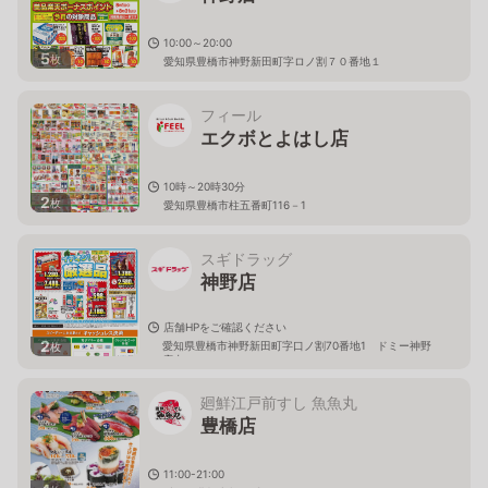
10:00～20:00
5
枚
愛知県豊橋市神野新田町字ロノ割７０番地１
フィール
エクボとよはし店
10時～20時30分
2
枚
愛知県豊橋市柱五番町116－1
スギドラッグ
神野店
店舗HPをご確認ください
2
愛知県豊橋市神野新田町字口ノ割70番地1 ドミー神野
枚
店内
廻鮮江戸前すし 魚魚丸
豊橋店
11:00-21:00