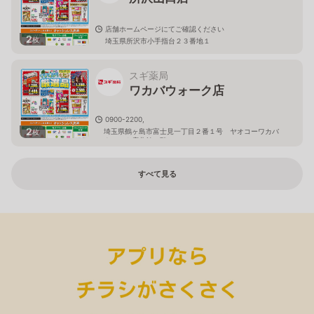
店舗ホームページにてご確認ください
2
枚
埼玉県所沢市小手指台２３番地１
スギ薬局
ワカバウォーク店
0900-2200,
2
埼玉県鶴ヶ島市富士見一丁目２番１号 ヤオコーワカバ
枚
ウォーク店北館１階
すべて見る