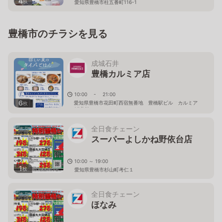
4
枚
愛知県豊橋市柱五番町116-1
豊橋市のチラシを見る
成城石井
豊橋カルミア店
10:00 - 21:00
6
愛知県豊橋市花田町西宿無番地 豊橋駅ビル カルミア
枚
2F北館
全日食チェーン
スーパーよしかね野依台店
10:00 ～ 19:00
1
枚
愛知県豊橋市杉山町考仁１
全日食チェーン
ほなみ