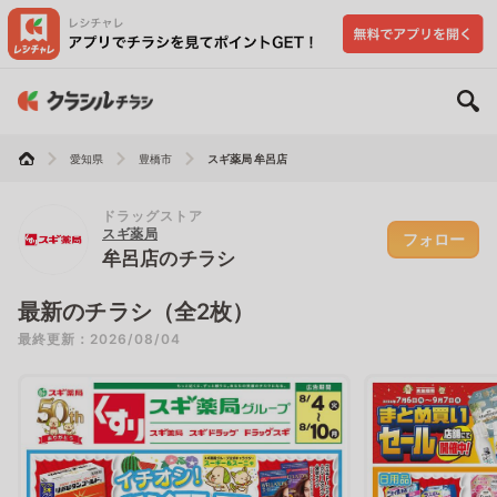
愛知県
豊橋市
スギ薬局 牟呂店
ドラッグストア
スギ薬局
フォロー
牟呂店のチラシ
最新のチラシ（全2枚）
最終更新：2026/08/04