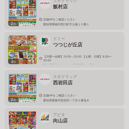
スギドラッグ
飯村店
店舗HPをご確認ください
2
枚
愛知県豊橋市西口町字土橋１０番１
ドミー
つつじが丘店
【月曜〜金曜】10:00～20:00 【土曜・日曜】9:30〜
20:00
4
枚
愛知県豊橋市つつじが丘三丁目４５番地５
スギドラッグ
西岩田店
店舗HPをご確認ください
2
枚
愛知県豊橋市西岩田一丁目４番地８
アピタ
向山店