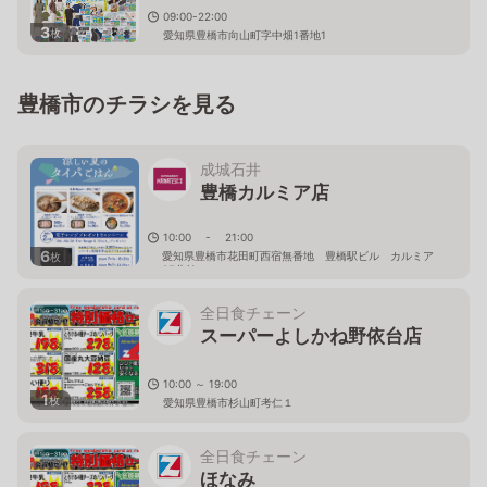
09:00-22:00
3
枚
愛知県豊橋市向山町字中畑1番地1
豊橋市のチラシを見る
成城石井
豊橋カルミア店
10:00 - 21:00
6
愛知県豊橋市花田町西宿無番地 豊橋駅ビル カルミア
枚
2F北館
全日食チェーン
スーパーよしかね野依台店
10:00 ～ 19:00
1
枚
愛知県豊橋市杉山町考仁１
全日食チェーン
ほなみ