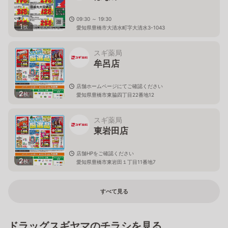
09:30 ～ 19:30
1
枚
愛知県豊橋市大清水町字大清水3-1043
スギ薬局
牟呂店
店舗ホームページにてご確認ください
2
枚
愛知県豊橋市東脇四丁目22番地12
スギ薬局
東岩田店
店舗HPをご確認ください
2
枚
愛知県豊橋市東岩田１丁目11番地7
すべて見る
ドラッグスギヤマのチラシを見る