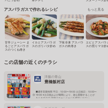
バニラ炒め
単チヂミ
スターソース炒
アスパラガスで作れるレシピ
もっと見る
甘辛ジューシー ま
イカとアスパラガ
下味冷凍 アスパラ
エビとアスパラ
るごとアスパラガ
スのガリバタ炒め
ガスの肉巻き
スの照りマヨ炒
スのつくね巻き
この店舗の近くのチラシ
洋服の青山
豊橋飯村店
■通常営業時間 平日：10:00〜19:00 土日祝日：10:00〜
19:00 ※土日祝および期間により、急な変動することが
8
枚
ありますので 詳細はホームページを確認ください
愛知県豊橋市飯村町字西山25番12