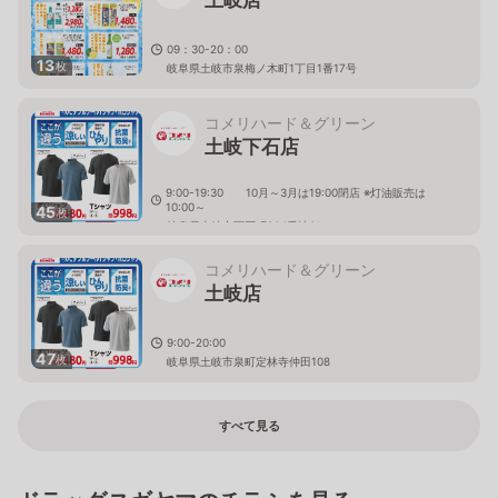
09：30-20：00
13
枚
岐阜県土岐市泉梅ノ木町1丁目1番17号
コメリハード＆グリーン
土岐下石店
9:00-19:30 10月～3月は19:00閉店 ※灯油販売は
10:00～
45
枚
岐阜県土岐市下石町304番地81
コメリハード＆グリーン
土岐店
9:00-20:00
47
枚
岐阜県土岐市泉町定林寺仲田108
すべて見る