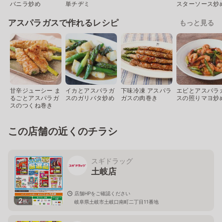
バニラ炒め
単チヂミ
スターソース炒
アスパラガスで作れるレシピ
もっと見る
甘辛ジューシー ま
イカとアスパラガ
下味冷凍 アスパラ
エビとアスパラ
るごとアスパラガ
スのガリバタ炒め
ガスの肉巻き
スの照りマヨ炒
スのつくね巻き
この店舗の近くのチラシ
スギドラッグ
土岐店
店舗HPをご確認ください
2
枚
岐阜県土岐市土岐口南町二丁目11番地