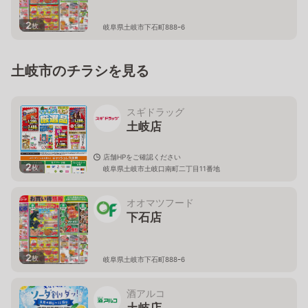
2
枚
岐阜県土岐市下石町888ｰ6
土岐市のチラシを見る
スギドラッグ
土岐店
店舗HPをご確認ください
2
枚
岐阜県土岐市土岐口南町二丁目11番地
オオマツフード
下石店
2
枚
岐阜県土岐市下石町888ｰ6
酒アルコ
土岐店