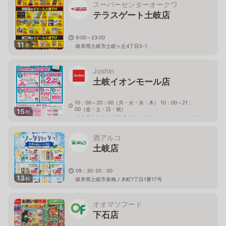
スーパーセンターオークワ
テラスゲート土岐店
9:00～23:00
11
枚
岐阜県土岐市土岐ヶ丘4丁目5-1
Joshin
土岐イオンモール店
10：00～20：00（月・火・水・木） 10：00～21：
00（金・土・日・祝）
15
枚
岐阜県土岐市土岐津町土岐口1372-1 イオンモール土岐
2F
酒アルコ
土岐店
09：30-20：00
13
枚
岐阜県土岐市泉梅ノ木町1丁目1番17号
オオマツフード
下石店