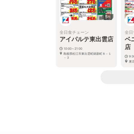
5
枚
全日食チェーン
全日
アイパルテ東出雲店
ベ
店
10:00～21:00
島根県松江市東出雲町錦新町８－１
9:
－３
東京