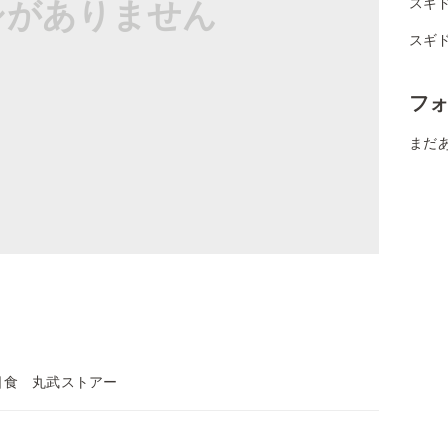
シがありません
スギド
スギド
フ
まだ
日食 丸武ストアー