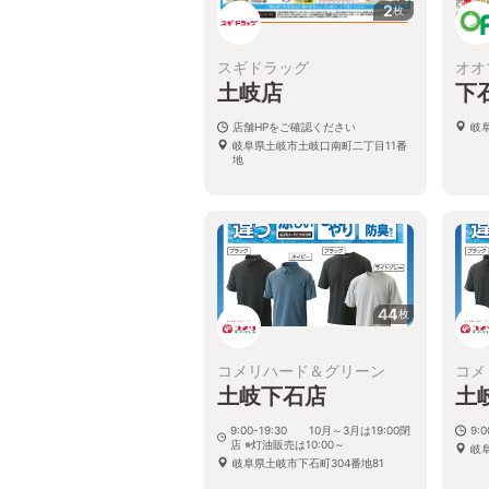
2
枚
スギドラッグ
オオ
土岐店
下
店舗HPをご確認ください
岐阜
岐阜県土岐市土岐口南町二丁目11番
地
44
枚
コメリハード＆グリーン
コメ
土岐下石店
土
9:00-19:30 10月～3月は19:00閉
9:0
店 ※灯油販売は10:00～
岐
岐阜県土岐市下石町304番地81