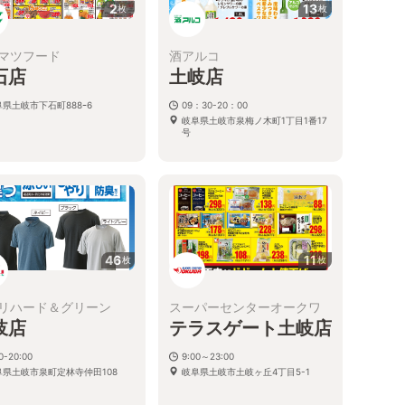
2
13
枚
枚
マツフード
酒アルコ
石店
土岐店
県土岐市下石町888ｰ6
09：30-20：00
岐阜県土岐市泉梅ノ木町1丁目1番17
号
46
11
枚
枚
リハード＆グリーン
スーパーセンターオークワ
岐店
テラスゲート土岐店
0-20:00
9:00～23:00
阜県土岐市泉町定林寺仲田108
岐阜県土岐市土岐ヶ丘4丁目5-1