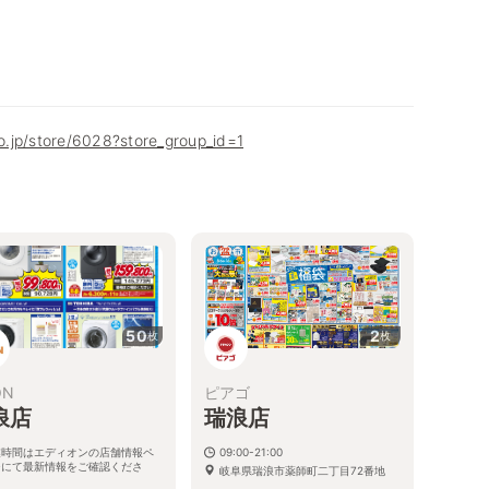
co.jp/store/6028?store_group_id=1
50
2
枚
枚
ON
ピアゴ
浪店
瑞浪店
業時間はエディオンの店舗情報ペ
09:00-21:00
ジにて最新情報をご確認くださ
岐阜県瑞浪市薬師町二丁目72番地
。