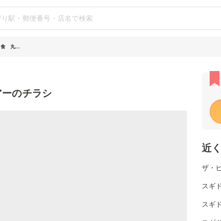
 丸...
アーのチラシ
近
ザ・
スギド
スギド