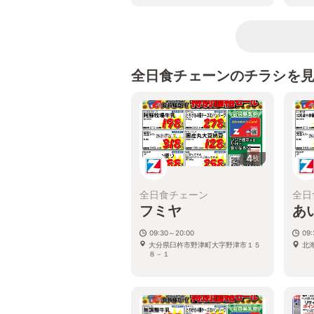
全日食チェーンのチラシを
4
枚
全日食チェーン
全日
フミヤ
あ
09:30～20:00
09:
大分県臼杵市野津町大字野津市１５
北
８－１