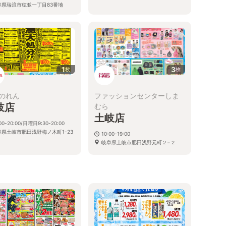
阜県瑞浪市穂並一丁目83番地
1
3
枚
枚
のれん
ファッションセンターしま
岐店
むら
土岐店
:00-20:00/日曜日9:30-20:00
阜県土岐市肥田浅野梅ノ木町1-23
10:00-19:00
岐阜県土岐市肥田浅野元町２−２