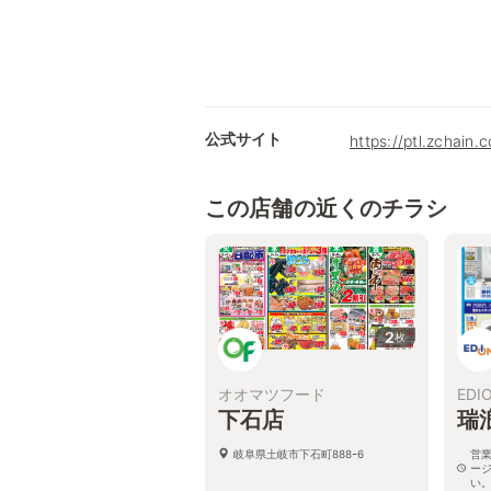
公式サイト
https://ptl.zchain.
この店舗の近くのチラシ
2
枚
オオマツフード
EDI
下石店
瑞
岐阜県土岐市下石町888ｰ6
営
ー
い