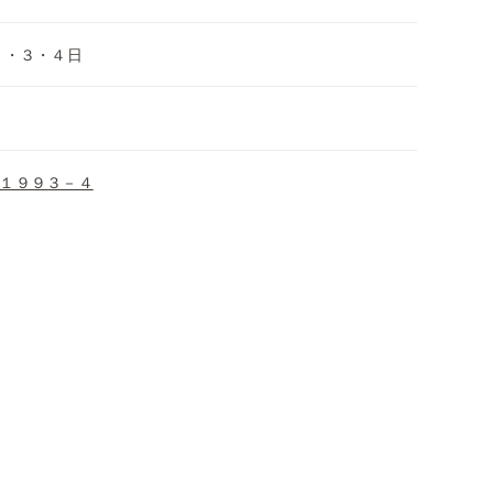
２・３・４日
１９９３－４