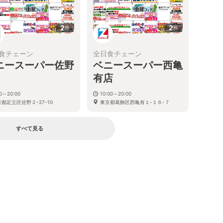
2
2
枚
枚
食チェーン
全日食チェーン
ニースーパー佐野
ベニースーパー西亀
有店
30～20:00
10:00～20:00
都足立区佐野２-27-10
東京都葛飾区西亀有１-１６-７
すべて見る