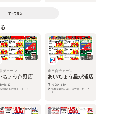
すべて見る
見る
2
2
枚
枚
食チェーン
全日食チェーン
いちょう芦野店
あいちょう星が浦店
30-18:30
10:00-18:30
海道釧路市芦野１－１－７
北海道釧路市星ヶ浦大通り２－７－
１