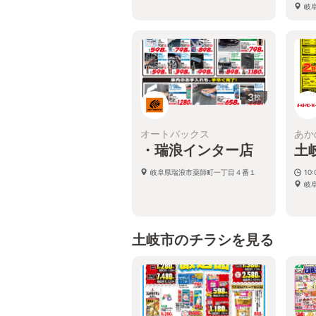
岐
3
枚
オートバックス
あか
・瑞浪インター店
土
岐阜県瑞浪市薬師町一丁目４番１
10
岐
土岐市のチラシを見る