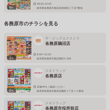
09:00-22:00
6
枚
岐阜県各務原市鵜沼各務原町八丁目7番地
各務原市のチラシを見る
ザ・ビッグエクストラ
各務原鵜沼店
8:00〜22:00
2
枚
岐阜県各務原市鵜沼西町3-309
スギドラッグ
各務原店
店舗HPをご確認ください
2
枚
岐阜県各務原市蘇原花園町２丁目１６番地
スギドラッグ
各務原市役所前店