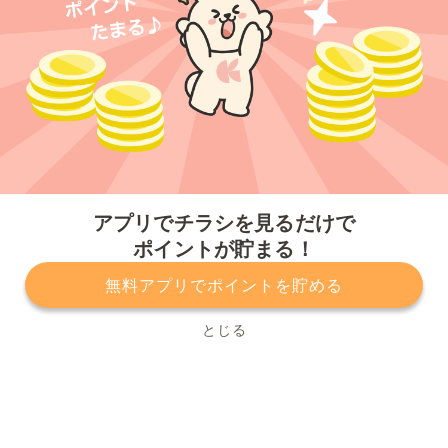
今すぐアプリをダウンロードする
アプリでチラシを見るだけで
ポイントが貯まる！
無料アプリでポイントを貯める
プライバシーポリシー
利用規約
運営会社
サービスに関してのお問い合わせ
チラシ掲載をお考えの方
とじる
Copyright© Kurashiru, Inc. All Rights Reserved.