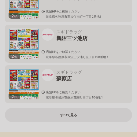
店舗HPをご確認ください
2
枚
岐阜県各務原市那加住吉町一丁目2番地1
スギドラッグ
鵜沼三ツ池店
店舗HPをご確認ください
2
枚
岐阜県各務原市鵜沼三ツ池町五丁目198番地１
スギドラッグ
蘇原店
店舗HPをご確認ください
2
枚
岐阜県各務原市蘇原花園町四丁目10番地1
すべて見る