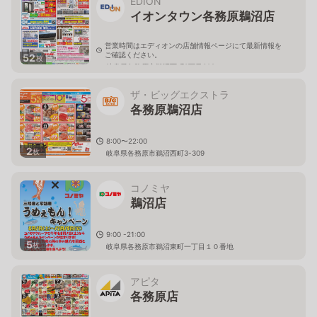
EDION
イオンタウン各務原鵜沼店
営業時間はエディオンの店舗情報ページにて最新情報を
ご確認ください。
52
枚
岐阜県各務原市鵜沼西町3丁目309
ザ・ビッグエクストラ
各務原鵜沼店
8:00〜22:00
2
枚
岐阜県各務原市鵜沼西町3-309
コノミヤ
鵜沼店
9:00 -21:00
5
枚
岐阜県各務原市鵜沼東町一丁目１０番地
アピタ
各務原店