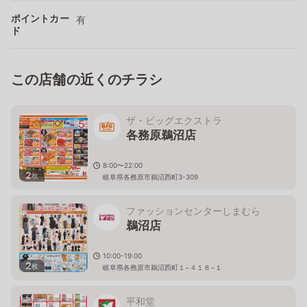
ポイントカー
有
ド
この店舗の近くのチラシ
ザ・ビッグエクストラ
各務原鵜沼店
8:00〜22:00
2
枚
岐阜県各務原市鵜沼西町3-309
ファッションセンターしまむら
鵜沼店
10:00-19:00
2
枚
岐阜県各務原市鵜沼西町１−４１８−１
平和堂