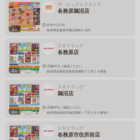
ザ・ビッグエクストラ
各務原鵜沼店
8:00〜22:00
2
枚
岐阜県各務原市鵜沼西町3-309
スギドラッグ
各務原店
店舗HPをご確認ください
2
枚
岐阜県各務原市蘇原花園町２丁目１６番地
スギドラッグ
鵜沼店
店舗HPをご確認ください
2
枚
岐阜県各務原市鵜沼西町一丁目３６４番地１
スギドラッグ
各務原市役所前店