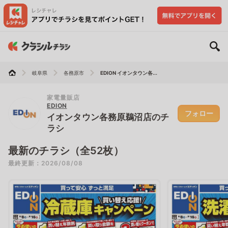
岐阜県
各務原市
EDION イオンタウン各...
家電量販店
EDION
フォロー
イオンタウン各務原鵜沼店のチ
ラシ
最新のチラシ（全52枚）
最終更新：2026/08/08