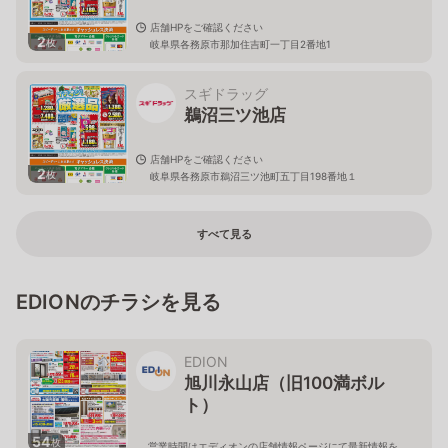
店舗HPをご確認ください
2
枚
岐阜県各務原市那加住吉町一丁目2番地1
スギドラッグ
鵜沼三ツ池店
店舗HPをご確認ください
2
枚
岐阜県各務原市鵜沼三ツ池町五丁目198番地１
すべて見る
EDIONのチラシを見る
EDION
旭川永山店（旧100満ボル
ト）
54
枚
営業時間はエディオンの店舗情報ページにて最新情報を