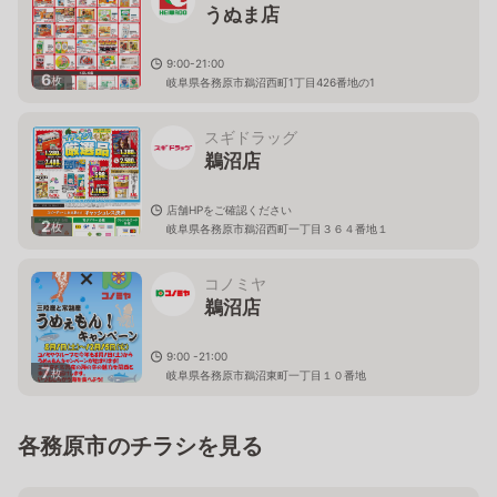
うぬま店
9:00-21:00
6
枚
岐阜県各務原市鵜沼西町1丁目426番地の1
スギドラッグ
鵜沼店
店舗HPをご確認ください
2
枚
岐阜県各務原市鵜沼西町一丁目３６４番地１
コノミヤ
鵜沼店
9:00 -21:00
7
枚
岐阜県各務原市鵜沼東町一丁目１０番地
各務原市のチラシを見る