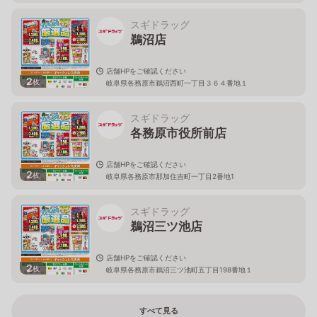
スギドラッグ
鵜沼店
店舗HPをご確認ください
2
枚
岐阜県各務原市鵜沼西町一丁目３６４番地１
スギドラッグ
各務原市役所前店
店舗HPをご確認ください
2
枚
岐阜県各務原市那加住吉町一丁目2番地1
スギドラッグ
鵜沼三ツ池店
店舗HPをご確認ください
2
枚
岐阜県各務原市鵜沼三ツ池町五丁目198番地１
すべて見る