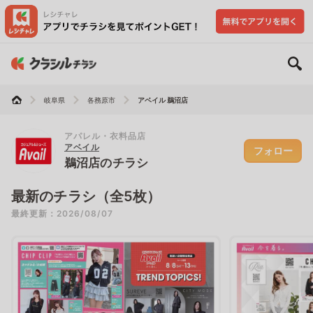
岐阜県
各務原市
アベイル 鵜沼店
アパレル・衣料品店
アベイル
フォロー
鵜沼店のチラシ
最新のチラシ（全5枚）
最終更新：2026/08/07