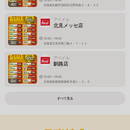
4
枚
北海道札幌市清田区北野四条２－８－３３
アベイル
北見メッセ店
10:00～19:00
5
枚
北海道北見市東三輪４－７－１２
アベイル
釧路店
10:00～19:00
5
枚
北海道釧路郡釧路町木場１－３－５
すべて見る