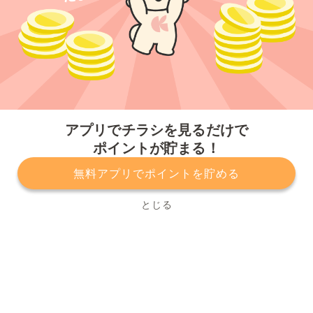
今すぐアプリをダウンロードする
アプリでチラシを見るだけで
ポイントが貯まる！
無料アプリでポイントを貯める
プライバシーポリシー
利用規約
運営会社
サービスに関してのお問い合わせ
チラシ掲載をお考えの方
とじる
Copyright© Kurashiru, Inc. All Rights Reserved.