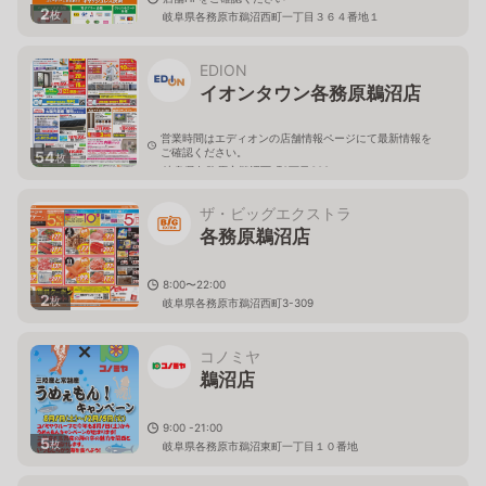
2
枚
岐阜県各務原市鵜沼西町一丁目３６４番地１
EDION
イオンタウン各務原鵜沼店
営業時間はエディオンの店舗情報ページにて最新情報を
ご確認ください。
54
枚
岐阜県各務原市鵜沼西町3丁目309
ザ・ビッグエクストラ
各務原鵜沼店
8:00〜22:00
2
枚
岐阜県各務原市鵜沼西町3-309
コノミヤ
鵜沼店
9:00 -21:00
5
枚
岐阜県各務原市鵜沼東町一丁目１０番地