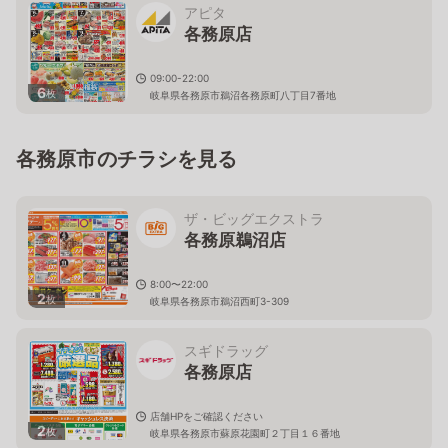
アピタ
各務原店
09:00-22:00
6
枚
岐阜県各務原市鵜沼各務原町八丁目7番地
各務原市のチラシを見る
ザ・ビッグエクストラ
各務原鵜沼店
8:00〜22:00
2
枚
岐阜県各務原市鵜沼西町3-309
スギドラッグ
各務原店
店舗HPをご確認ください
2
枚
岐阜県各務原市蘇原花園町２丁目１６番地