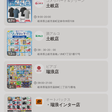
コメリハード＆グリーン
土岐店
9:00-20:00
47
枚
岐阜県土岐市泉町定林寺仲田108
酒アルコ
土岐店
09：30-20：00
13
枚
岐阜県土岐市泉梅ノ木町1丁目1番17号
ピアゴ
瑞浪店
09:00-21:00
2
枚
岐阜県瑞浪市薬師町二丁目72番地
オートバックス
・瑞浪インター店