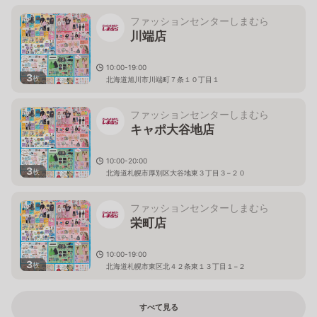
ファッションセンターしまむら
川端店
10:00-19:00
3
枚
北海道旭川市川端町７条１０丁目１
ファッションセンターしまむら
キャポ大谷地店
10:00-20:00
3
枚
北海道札幌市厚別区大谷地東３丁目３−２０
ファッションセンターしまむら
栄町店
10:00-19:00
3
枚
北海道札幌市東区北４２条東１３丁目１−２
すべて見る