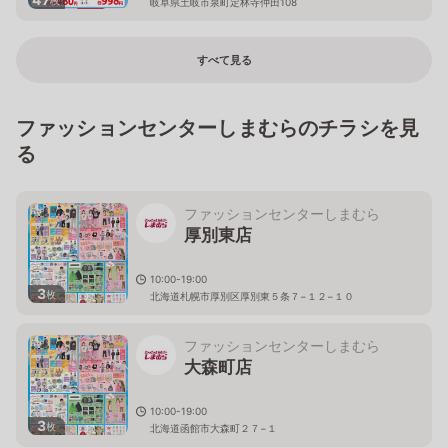
岐阜県土岐市泉町定林寺仲田108
すべて見る
ファッションセンターしまむらのチラシを見
る
ファッションセンターしまむら
厚別東店
10:00-19:00
3
枚
北海道札幌市厚別区厚別東５条７−１２−１０
ファッションセンターしまむら
大森町店
10:00-19:00
3
枚
北海道函館市大森町２７−１