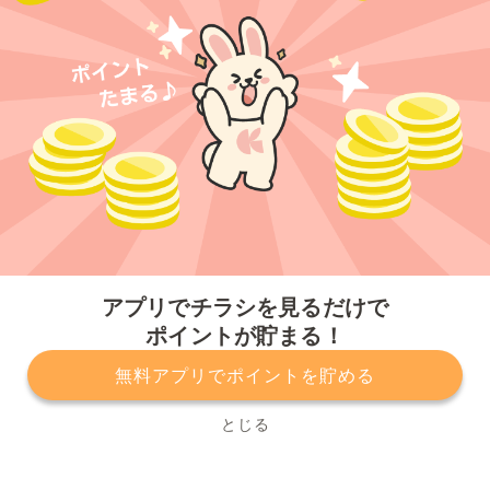
今すぐアプリをダウンロードする
アプリでチラシを見るだけで
ポイントが貯まる！
無料アプリでポイントを貯める
プライバシーポリシー
利用規約
運営会社
サービスに関してのお問い合わせ
チラシ掲載をお考えの方
とじる
Copyright© Kurashiru, Inc. All Rights Reserved.