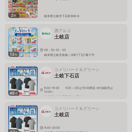
2
枚
岐阜県土岐市下石町888ｰ6
酒アルコ
土岐店
09：30-20：00
13
枚
岐阜県土岐市泉梅ノ木町1丁目1番17号
コメリハード＆グリーン
土岐下石店
9:00-19:30 10月～3月は19:00閉店 ※灯油販売は
10:00～
45
枚
岐阜県土岐市下石町304番地81
コメリハード＆グリーン
土岐店
9:00-20:00
47
枚