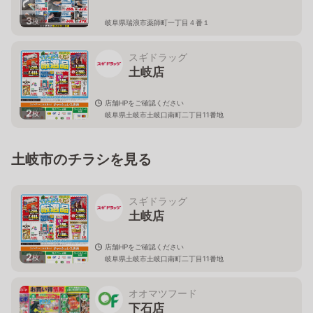
3
枚
岐阜県瑞浪市薬師町一丁目４番１
スギドラッグ
土岐店
店舗HPをご確認ください
2
枚
岐阜県土岐市土岐口南町二丁目11番地
土岐市のチラシを見る
スギドラッグ
土岐店
店舗HPをご確認ください
2
枚
岐阜県土岐市土岐口南町二丁目11番地
オオマツフード
下石店