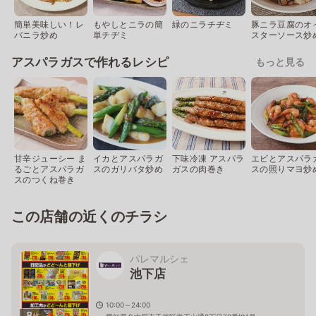
簡単美味しい！レ
もやしとニラの簡
緑のニラチヂミ
豚ニラ豆腐のオ
バニラ炒め
単チヂミ
スターソース炒
アスパラガスで作れるレシピ
もっと見る
甘辛ジューシー ま
イカとアスパラガ
下味冷凍 アスパラ
エビとアスパラ
るごとアスパラガ
スのガリバタ炒め
ガスの肉巻き
スの照りマヨ炒
スのつくね巻き
この店舗の近くのチラシ
パレマルシェ
池下店
10:00～24:00
8
枚