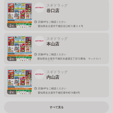
スギドラッグ
谷口店
店舗HPをご確認ください
2
枚
愛知県名古屋市千種区谷口町５番２４号
スギドラッグ
本山店
店舗HPをご確認ください
2
愛知県名古屋市千種区末盛通五丁目12番地 マックスバ
枚
リュ本山店2階
スギドラッグ
内山店
店舗HPをご確認ください
2
枚
愛知県名古屋市千種区豊年町14番4号
すべて見る