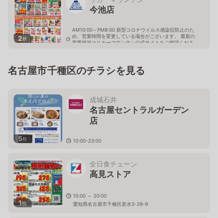
今池店
AM10:00～PM8:00 新型コロナウイルス感染症防止のた
め、営業時間を変更している場合がございます。 最新の
2
枚
営業状況はリカーマウンテン公式サイトをご確認くださ
い。
愛知県名古屋市千種区内山2丁目16-20
名古屋市千種区のチラシを見る
成城石井
名古屋セントラルガーデン
店
5
枚
10:00-23:00
愛知県名古屋市千種区高見2-2-43
全日食チェーン
高見ストア
10:00 ～ 20:00
1
枚
愛知県名古屋市千種区若水3-29-9