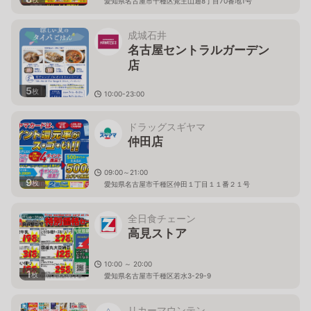
愛知県名古屋市千種区覚王山通8丁目70番地1号
成城石井
名古屋セントラルガーデン
店
5
枚
10:00-23:00
愛知県名古屋市千種区高見2-2-43
ドラッグスギヤマ
仲田店
09:00～21:00
9
枚
愛知県名古屋市千種区仲田１丁目１１番２１号
全日食チェーン
高見ストア
10:00 ～ 20:00
1
枚
愛知県名古屋市千種区若水3-29-9
リカーマウンテン