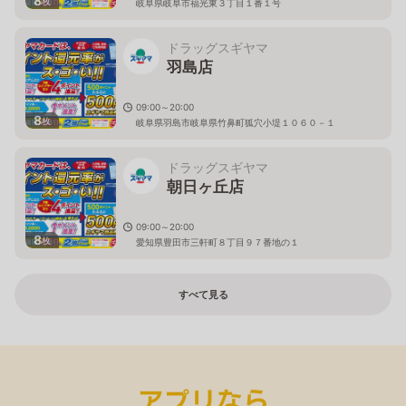
8
枚
岐阜県岐阜市福光東３丁目１番１号
ドラッグスギヤマ
羽島店
09:00～20:00
8
枚
岐阜県羽島市岐阜県竹鼻町狐穴小堤１０６０－１
ドラッグスギヤマ
朝日ヶ丘店
09:00～20:00
8
枚
愛知県豊田市三軒町８丁目９７番地の１
すべて見る