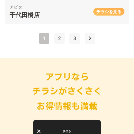
アピタ
チラシを見る
千代田橋店
1
2
3