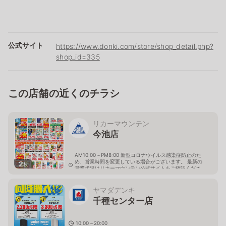
公式サイト
https://www.donki.com/store/shop_detail.php?
shop_id=335
この店舗の近くのチラシ
リカーマウンテン
今池店
AM10:00～PM8:00 新型コロナウイルス感染症防止のた
め、営業時間を変更している場合がございます。 最新の
2
枚
営業状況はリカーマウンテン公式サイトをご確認くださ
い。
愛知県名古屋市千種区内山2丁目16-20
ヤマダデンキ
千種センター店
10:00～20:00