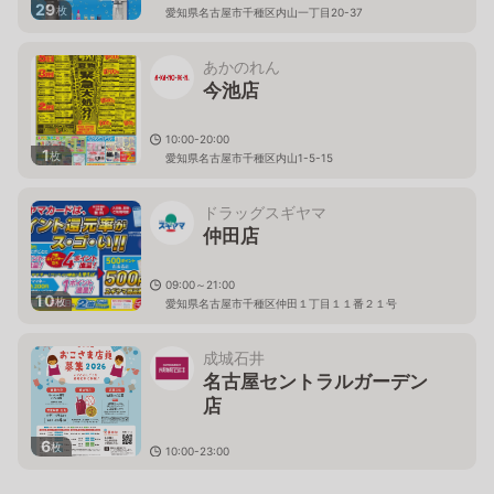
29
枚
愛知県名古屋市千種区内山一丁目20-37
あかのれん
今池店
10:00-20:00
1
枚
愛知県名古屋市千種区内山1-5-15
ドラッグスギヤマ
仲田店
09:00～21:00
10
枚
愛知県名古屋市千種区仲田１丁目１１番２１号
成城石井
名古屋セントラルガーデン
店
6
枚
10:00-23:00
愛知県名古屋市千種区高見2-2-43