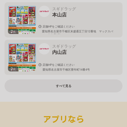
スギドラッグ
本山店
店舗HPをご確認ください
2
愛知県名古屋市千種区末盛通五丁目12番地 マックスバ
枚
リュ本山店2階
スギドラッグ
内山店
店舗HPをご確認ください
2
枚
愛知県名古屋市千種区豊年町14番4号
すべて見る