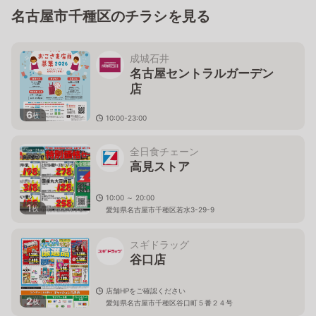
名古屋市千種区のチラシを見る
成城石井
名古屋セントラルガーデン
店
6
枚
10:00-23:00
愛知県名古屋市千種区高見2-2-43
全日食チェーン
高見ストア
10:00 ～ 20:00
1
枚
愛知県名古屋市千種区若水3-29-9
スギドラッグ
谷口店
店舗HPをご確認ください
2
枚
愛知県名古屋市千種区谷口町５番２４号