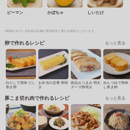
ピーマン
かぼちゃ
しいたけ
※明細されている内容は店舗の実売状況と異なる場合がございます。
卵で作れるレシピ
もっと見る
白だしで簡単 だし
お弁当の定番 卵焼
絶品おつまみ 明太
めんつゆで簡単 
巻き卵
き
チーズ卵焼き
し巻き卵
豚こま切れ肉で作れるレシピ
もっと見る