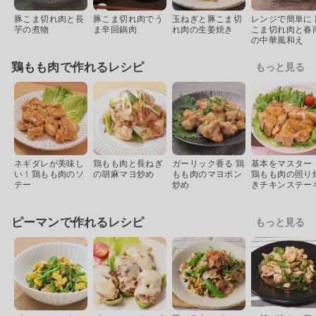
豚こま切れ肉と長
豚こま切れ肉でう
玉ねぎと豚こま切
レンジで簡単に 
芋の煮物
ま辛回鍋肉
れ肉の生姜焼き
こま切れ肉と春
の中華風和え
鶏もも肉で作れるレシピ
もっと見る
ネギダレが美味し
鶏もも肉と長ねぎ
ガーリック香る 鶏
基本をマスター
い！鶏もも肉のソ
の胡麻マヨ炒め
もも肉のマヨポン
鶏もも肉の照り
テー
炒め
きチキンステー
ピーマンで作れるレシピ
もっと見る