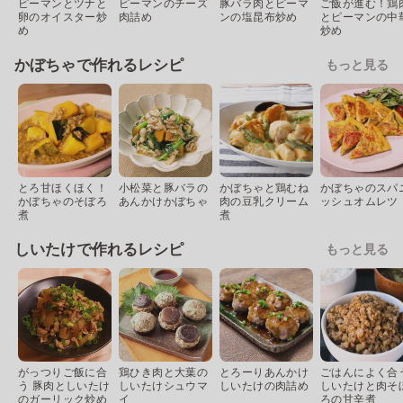
ピーマンとツナと
ピーマンのチーズ
豚バラ肉とピーマ
ご飯が進む！鶏
卵のオイスター炒
肉詰め
ンの塩昆布炒め
とピーマンの中
め
炒め
かぼちゃで作れるレシピ
もっと見る
とろ甘ほくほく！
小松菜と豚バラの
かぼちゃと鶏むね
かぼちゃのスパ
かぼちゃのそぼろ
あんかけかぼちゃ
肉の豆乳クリーム
ッシュオムレツ
煮
煮
しいたけで作れるレシピ
もっと見る
がっつりご飯に合
鶏ひき肉と大葉の
とろーりあんかけ
ごはんによく合
う 豚肉としいたけ
しいたけシュウマ
しいたけの肉詰め
しいたけと肉そ
のガーリック炒め
イ
ろの甘辛煮