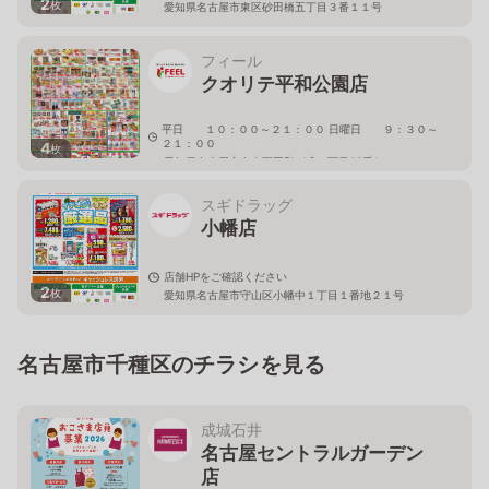
2
枚
愛知県名古屋市東区砂田橋五丁目３番１１号
フィール
クオリテ平和公園店
平日 １０：００～２１：００ 日曜日 ９：３０～
２１：００
4
枚
愛知県名古屋市名東区平和が丘一丁目65番1
スギドラッグ
小幡店
店舗HPをご確認ください
2
枚
愛知県名古屋市守山区小幡中１丁目１番地２１号
名古屋市千種区のチラシを見る
成城石井
名古屋セントラルガーデン
店