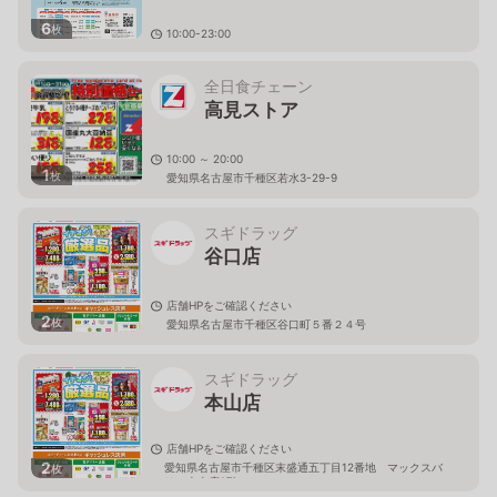
6
枚
10:00-23:00
愛知県名古屋市千種区高見2-2-43
全日食チェーン
高見ストア
10:00 ～ 20:00
1
枚
愛知県名古屋市千種区若水3-29-9
スギドラッグ
谷口店
店舗HPをご確認ください
2
枚
愛知県名古屋市千種区谷口町５番２４号
スギドラッグ
本山店
店舗HPをご確認ください
2
愛知県名古屋市千種区末盛通五丁目12番地 マックスバ
枚
リュ本山店2階