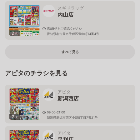
スギドラッグ
内山店
店舗HPをご確認ください
2
枚
愛知県名古屋市千種区豊年町14番4号
すべて見る
アピタのチラシを見る
アピタ
新潟西店
09:00-21:00
7
枚
新潟県新潟市西区小新5丁目7番21号
アピタ
足利店