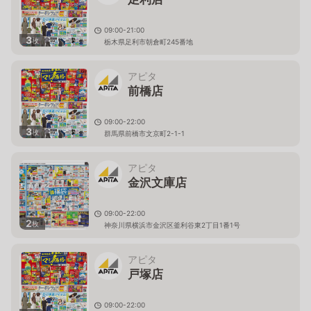
09:00-21:00
3
枚
栃木県足利市朝倉町245番地
アピタ
前橋店
09:00-22:00
3
枚
群馬県前橋市文京町2-1-1
アピタ
金沢文庫店
09:00-22:00
2
枚
神奈川県横浜市金沢区釜利谷東2丁目1番1号
アピタ
戸塚店
09:00-22:00