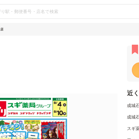
田店
近
成城
成城石
スギ薬