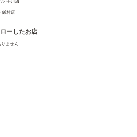
ル 牛川店
 飯村店
ォローしたお店
ありません