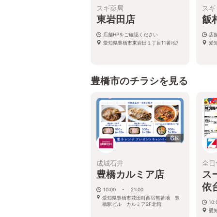
スギ薬局
スギ
東岩田店
飯
店舗HPをご確認ください
店
愛知県豊橋市東岩田１丁目11番地7
愛
豊橋市のチラシを見る
6
枚
成城石井
全日
豊橋カルミア店
ス
依
10:00 - 21:00
愛知県豊橋市花田町西宿無番地 豊
10:
橋駅ビル カルミア2F北館
愛