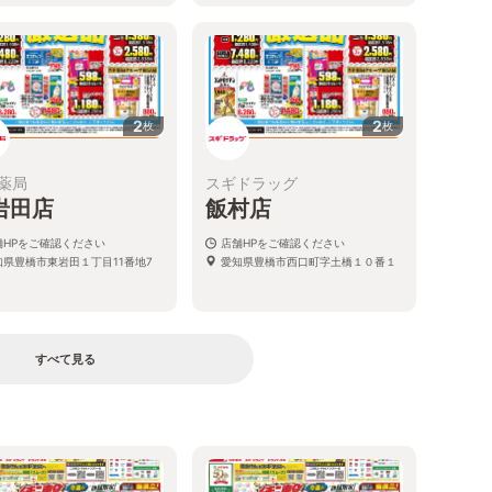
2
2
枚
枚
薬局
スギドラッグ
岩田店
飯村店
舗HPをご確認ください
店舗HPをご確認ください
知県豊橋市東岩田１丁目11番地7
愛知県豊橋市西口町字土橋１０番１
すべて見る
る