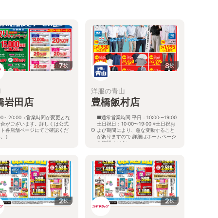
7
8
枚
枚
I
洋服の青山
橋岩田店
豊橋飯村店
:00～20:00（営業時間が変更とな
■通常営業時間 平日：10:00〜19:00
場合がございます。詳しくは公式
土日祝日：10:00〜19:00 ※土日祝お
イト各店舗ページにてご確認くだ
よび期間により、急な変動すること
い。）
がありますので 詳細はホームページ
を確認ください
県豊橋市西岩田5-10-1
愛知県豊橋市飯村町字西山25番12
2
2
枚
枚