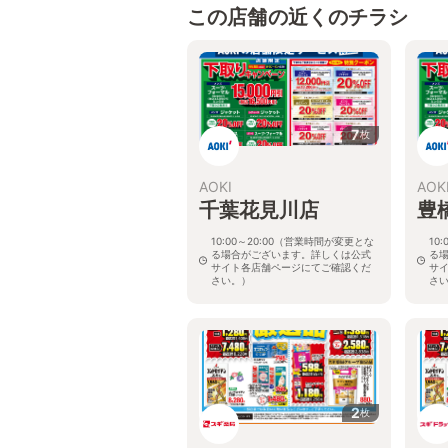
この店舗の近くのチラシ
7
枚
AOKI
AOK
千葉花見川店
豊
10:00～20:00（営業時間が変更とな
10
る場合がございます。詳しくは公式
る
サイト各店舗ページにてご確認くだ
サ
さい。）
さ
千葉県千葉市花見川区作新台4-1-5
愛知
2
枚