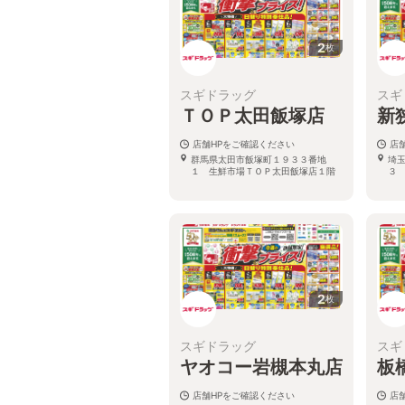
2
枚
スギドラッグ
スギ
ＴＯＰ太田飯塚店
新
店舗HPをご確認ください
店
群馬県太田市飯塚町１９３３番地
埼
１ 生鮮市場ＴＯＰ太田飯塚店１階
３
2
枚
スギドラッグ
スギ
ヤオコー岩槻本丸店
板
店舗HPをご確認ください
店