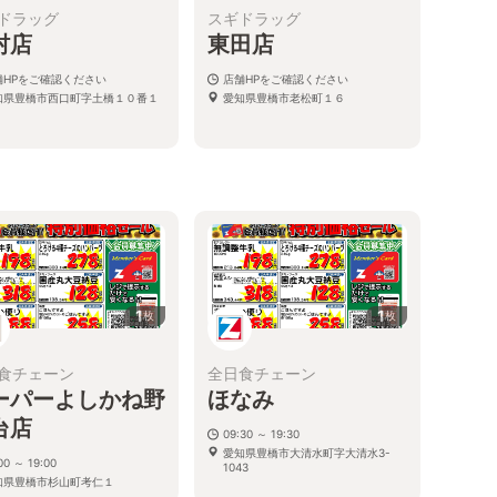
ドラッグ
スギドラッグ
村店
東田店
舗HPをご確認ください
店舗HPをご確認ください
知県豊橋市西口町字土橋１０番１
愛知県豊橋市老松町１６
1
1
枚
枚
食チェーン
全日食チェーン
ーパーよしかね野
ほなみ
台店
09:30 ～ 19:30
愛知県豊橋市大清水町字大清水3-
00 ～ 19:00
1043
知県豊橋市杉山町考仁１