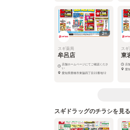
2
枚
スギ薬局
スギ
牟呂店
東
店舗ホームページにてご確認くださ
店
い
愛
愛知県豊橋市東脇四丁目22番地12
スギドラッグのチラシを見