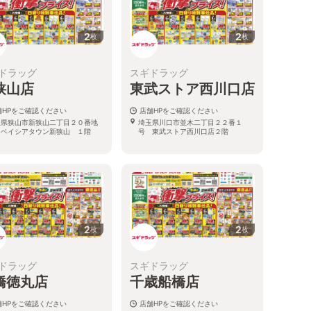
2
2
枚
枚
ドラッグ
スギドラッグ
狭山店
東武ストア西川口店
舗HPをご確認ください
店舗HPをご確認ください
玉県狭山市新狭山二丁目２０番地
埼玉県川口市並木二丁目２２番１
 ベイシアタウン新狭山 １階
号 東武ストア西川口店２階
2
2
枚
枚
ドラッグ
スギドラッグ
橋徳丸店
千歳船橋店
舗HPをご確認ください
店舗HPをご確認ください