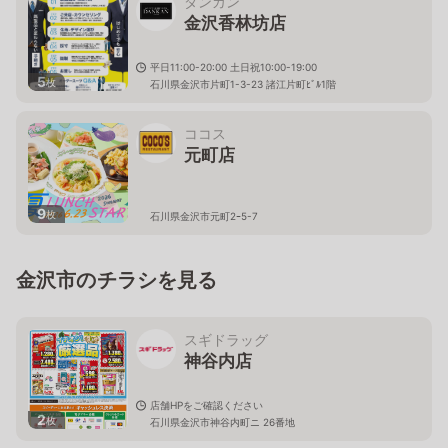
ダンカン
金沢香林坊店
平日11:00-20:00 土日祝10:00-19:00
5
枚
石川県金沢市片町1-3-23 諸江片町ﾋﾞﾙ1階
ココス
元町店
9
枚
石川県金沢市元町2ｰ5-7
金沢市のチラシを見る
スギドラッグ
神谷内店
店舗HPをご確認ください
2
枚
石川県金沢市神谷内町ニ 26番地