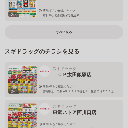
店舗HPをご確認ください
2
枚
石川県金沢市昭和町6番23号
すべて見る
スギドラッグのチラシを見る
スギドラッグ
ＴＯＰ太田飯塚店
店舗HPをご確認ください
2
群馬県太田市飯塚町１９３３番地１ 生鮮市場ＴＯＰ太
枚
田飯塚店１階
スギドラッグ
東武ストア西川口店
店舗HPをご確認ください