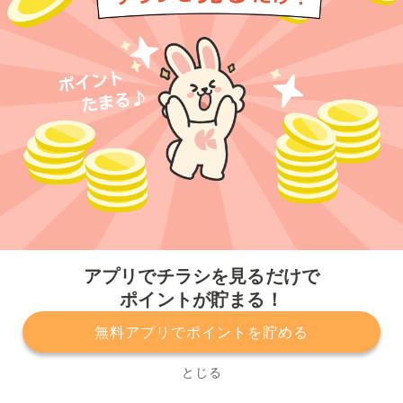
今すぐアプリをダウンロードする
アプリでチラシを見るだけで
ポイントが貯まる！
無料アプリでポイントを貯める
プライバシーポリシー
利用規約
運営会社
サービスに関してのお問い合わせ
チラシ掲載をお考えの方
とじる
Copyright© Kurashiru, Inc. All Rights Reserved.