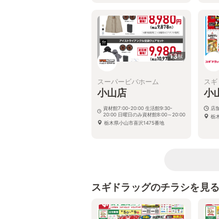
13
枚
スーパービバホーム
スギ
小山店
小
資材館7:00-20:00 生活館9:30-
店
20:00 日曜日のみ資材館8:00～20:00
栃
栃木県小山市喜沢1475番地
スギドラッグのチラシを見