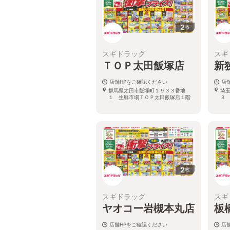
2
枚
スギドラッグ
スギ
ＴＯＰ太田飯塚店
新
店舗HPをご確認ください
店
群馬県太田市飯塚町１９３３番地
埼
１ 生鮮市場ＴＯＰ太田飯塚店１階
３
2
枚
スギドラッグ
スギ
ヤオコー岩槻本丸店
板
店舗HPをご確認ください
店