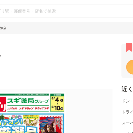
喜沢店
シ
近
ドン
トライ
スー