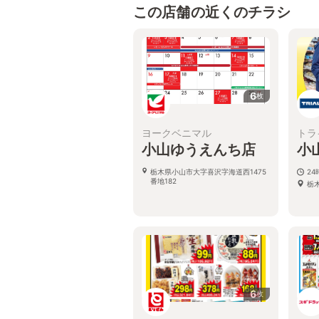
この店舗の近くのチラシ
6
枚
ヨークベニマル
トラ
小山ゆうえんち店
小
栃木県小山市大字喜沢字海道西1475
2
番地182
栃
6
枚