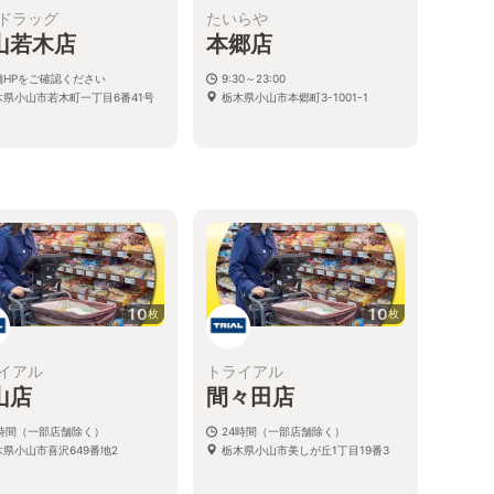
ドラッグ
たいらや
山若木店
本郷店
舗HPをご確認ください
9:30～23:00
木県小山市若木町一丁目6番41号
栃木県小山市本郷町3-1001-1
10
10
枚
枚
イアル
トライアル
山店
間々田店
4時間（一部店舗除く）
24時間（一部店舗除く）
木県小山市喜沢649番地2
栃木県小山市美しが丘1丁目19番3