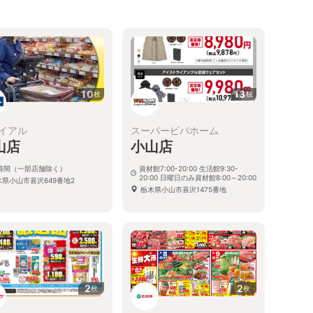
10
13
枚
枚
イアル
スーパービバホーム
山店
小山店
4時間（一部店舗除く）
資材館7:00-20:00 生活館9:30-
20:00 日曜日のみ資材館8:00～20:00
木県小山市喜沢649番地2
栃木県小山市喜沢1475番地
2
2
枚
枚