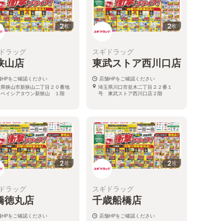
2
2
枚
枚
ドラッグ
スギドラッグ
狭山店
東武ストア西川口店
舗HPをご確認ください
店舗HPをご確認ください
玉県狭山市新狭山二丁目２０番地
埼玉県川口市並木二丁目２２番１
 ベイシアタウン新狭山 １階
号 東武ストア西川口店２階
2
2
枚
枚
ドラッグ
スギドラッグ
橋徳丸店
千歳船橋店
舗HPをご確認ください
店舗HPをご確認ください