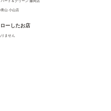
リハード＆グリーン 藤岡店
青山 小山店
ォローしたお店
ありません