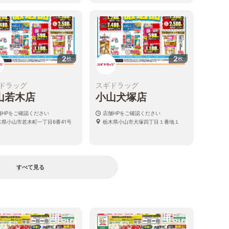
2
2
枚
枚
ドラッグ
スギドラッグ
山若木店
小山犬塚店
舗HPをご確認ください
店舗HPをご確認ください
木県小山市若木町一丁目6番41号
栃木県小山市犬塚四丁目１番地１
すべて見る
る