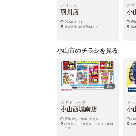
とりせん
スギ
羽川店
小
09:00-21:45
店
栃木県小山市喜沢647-10
栃
小山市のチラシを見る
2
枚
スギドラッグ
トラ
小山西城南店
小
店舗HPをご確認ください
2
栃木県小山市西城南三丁目１２番地
栃
１３