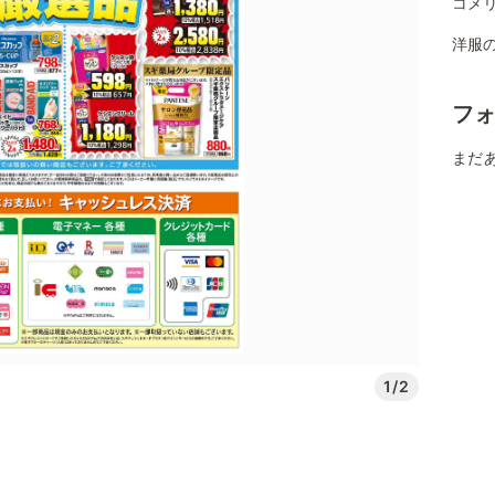
コメ
洋服の
フ
まだ
1/2