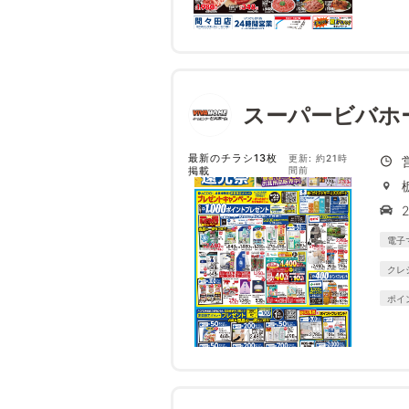
スーパービバホ
最新のチラシ13枚
更新: 約21時
掲載
間前
電子
クレ
ポイ