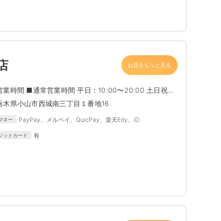
店
お店をもっと見る
営業時間 ■通常営業時間 平日：10:00〜20:00 土日祝
...
栃木県小山市西城南三丁目１番地16
PayPay、メルペイ、QuicPay、楽天Edy、iD
マネー
有
ジットカード