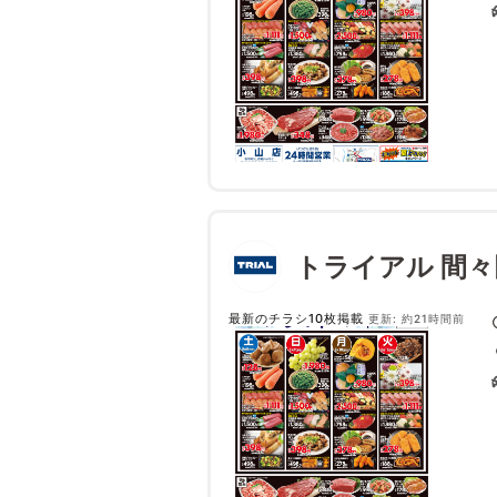
トライアル 間々
最新のチラシ10枚掲載
更新: 約21時間前