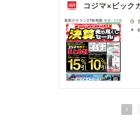
コジマ×ビック
最新のチラシ27枚掲載
更新: 1日前
1