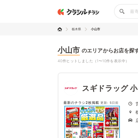
栃木県
小山市
小山市
のエリアからお店を探
40件ヒットしました（1〜10件を表示中）
スギドラッグ 
最新のチラシ2枚掲載
更新: 5日前