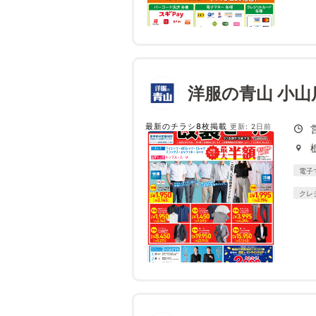
洋服の青山 小山
最新のチラシ8枚掲載
更新: 2日前
日
電子
クレ