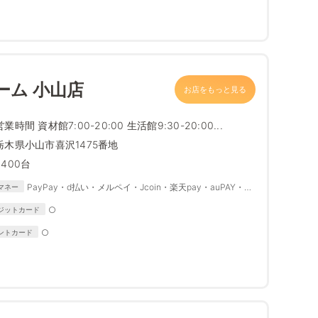
ーム 小山店
お店をもっと見る
営業時間 資材館7:00-20:00 生活館9:30-20:00...
栃木県小山市喜沢1475番地
2400台
PayPay・d払い・メルペイ・Jcoin・楽天pay・auPAY・微
マネー
信支付・Alipay・SmartCode・Coinプラス
○
ジットカード
○
ントカード