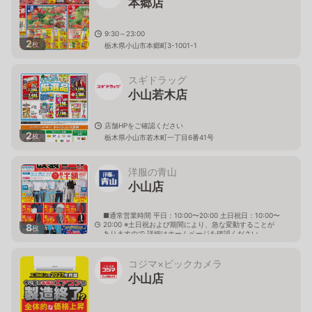
本郷店
9:30～23:00
2
枚
栃木県小山市本郷町3-1001-1
スギドラッグ
小山若木店
店舗HPをご確認ください
2
枚
栃木県小山市若木町一丁目6番41号
洋服の青山
小山店
■通常営業時間 平日：10:00〜20:00 土日祝日：10:00〜
20:00 ※土日祝および期間により、急な変動することが
8
枚
ありますので 詳細はホームページを確認ください
栃木県小山市西城南三丁目１番地16
コジマ×ビックカメラ
小山店