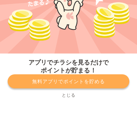
今すぐアプリをダウンロードする
アプリでチラシを見るだけで
ポイントが貯まる！
無料アプリでポイントを貯める
プライバシーポリシー
利用規約
運営会社
サービスに関してのお問い合わせ
チラシ掲載をお考えの方
とじる
Copyright© Kurashiru, Inc. All Rights Reserved.