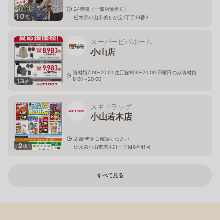
24時間（一部店舗除く）
10
枚
栃木県小山市美しが丘1丁目19番3
スーパービバホーム
小山店
資材館7:00-20:00 生活館9:30-20:00 日曜日のみ資材館
8:00～20:00
13
枚
栃木県小山市喜沢1475番地
スギドラッグ
小山若木店
店舗HPをご確認ください
2
枚
栃木県小山市若木町一丁目6番41号
すべて見る