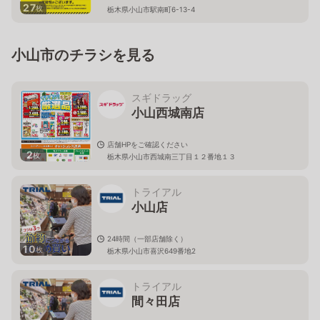
27
枚
栃木県小山市駅南町6-13-4
小山市のチラシを見る
スギドラッグ
小山西城南店
店舗HPをご確認ください
2
枚
栃木県小山市西城南三丁目１２番地１３
トライアル
小山店
24時間（一部店舗除く）
10
枚
栃木県小山市喜沢649番地2
トライアル
間々田店