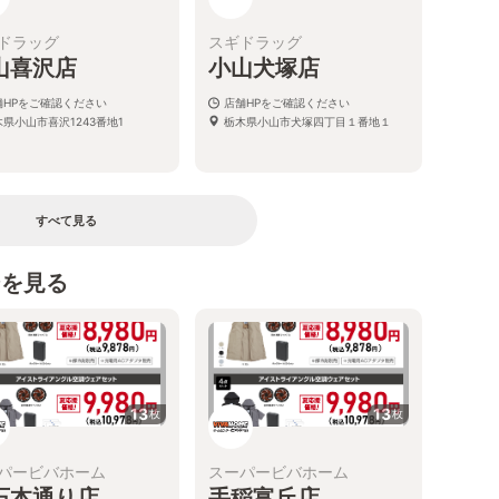
ドラッグ
スギドラッグ
山喜沢店
小山犬塚店
舗HPをご確認ください
店舗HPをご確認ください
木県小山市喜沢1243番地1
栃木県小山市犬塚四丁目１番地１
すべて見る
シを見る
13
13
枚
枚
パービバホーム
スーパービバホーム
石本通り店
手稲富丘店