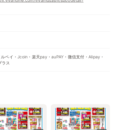
shi.vivahome.com/vivamusashi/spot/detail?
ルペイ・Jcoin・楽天pay・auPAY・微信支付・Alipay・
nプラス