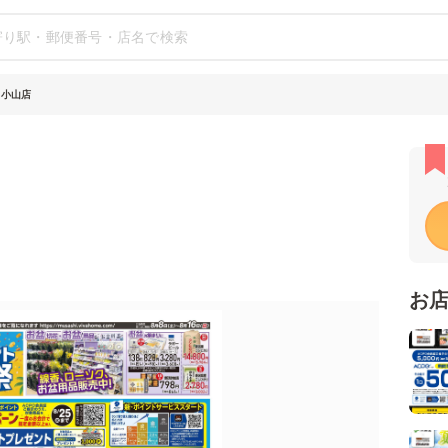
 小山店
お