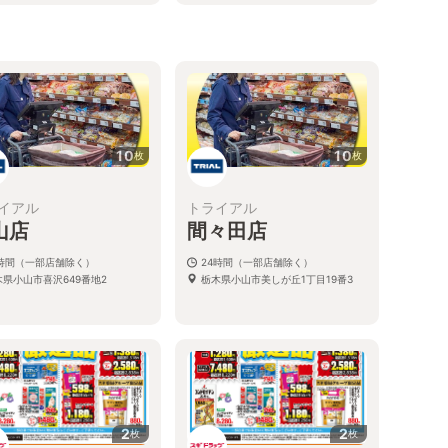
10
10
枚
枚
イアル
トライアル
山店
間々田店
4時間（一部店舗除く）
24時間（一部店舗除く）
木県小山市喜沢649番地2
栃木県小山市美しが丘1丁目19番3
2
2
枚
枚