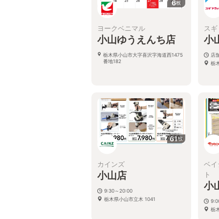
6
枚
ヨークベニマル
スギ
小山ゆうえんち店
小
栃木県小山市大字喜沢字海道西1475
店
番地182
栃
61
枚
カインズ
ベイ
小山店
ト
小
9:30～20:00
栃木県小山市立木 1041
9:0
栃木