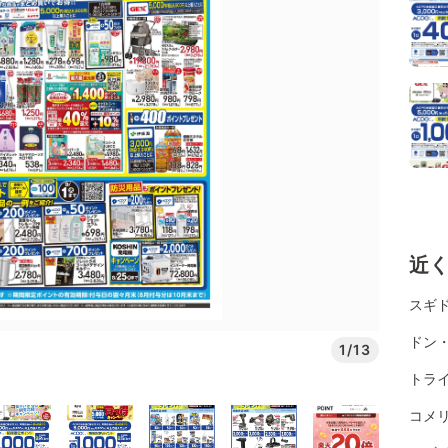
近
スギ
ドン
1/13
トライ
コメ