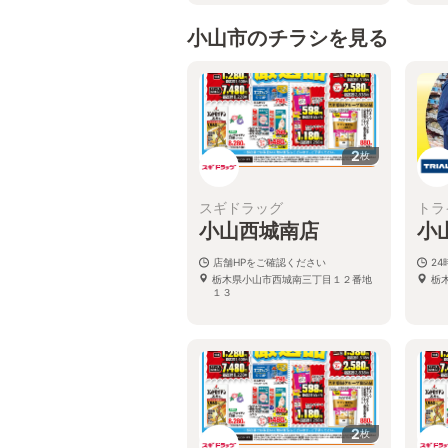
小山市のチラシを見る
2
枚
スギドラッグ
トラ
小山西城南店
小
店舗HPをご確認ください
2
栃木県小山市西城南三丁目１２番地
栃
１３
2
枚