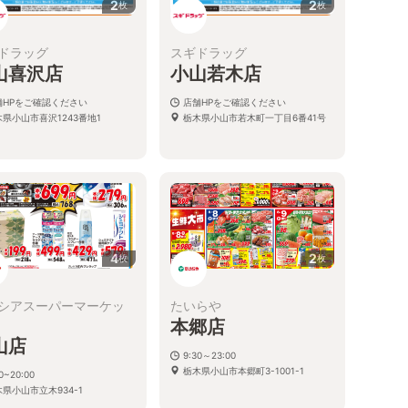
2
2
枚
枚
ドラッグ
スギドラッグ
山喜沢店
小山若木店
舗HPをご確認ください
店舗HPをご確認ください
木県小山市喜沢1243番地1
栃木県小山市若木町一丁目6番41号
4
2
枚
枚
シアスーパーマーケッ
たいらや
本郷店
山店
9:30～23:00
栃木県小山市本郷町3-1001-1
0~20:00
県小山市立木934-1