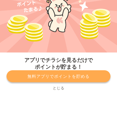
今すぐアプリをダウンロードする
アプリでチラシを見るだけで
ポイントが貯まる！
無料アプリでポイントを貯める
プライバシーポリシー
利用規約
運営会社
サービスに関してのお問い合わせ
チラシ掲載をお考えの方
とじる
Copyright© Kurashiru, Inc. All Rights Reserved.