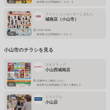
2
枚
栃木県小山市西城南２－２９－５
ファッションセンターしまむら
城南店（小山市）
10:00-19:00
1
枚
栃木県小山市西城南２−２９−１
小山市のチラシを見る
スギドラッグ
小山西城南店
店舗HPをご確認ください
2
枚
栃木県小山市西城南三丁目１２番地１３
トライアル
小山店