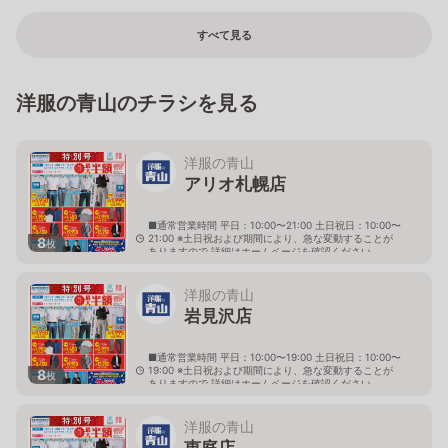
すべて見る
洋服の青山のチラシを見る
洋服の青山
アリオ札幌店
■通常営業時間 平日：10:00〜21:00 土日祝日：10:00〜
21:00 ※土日祝および期間により、急な変動することが
8
枚
ありますので 詳細はホームページを確認ください
北海道札幌市東区北七条東九丁目2番20号 アリオ札幌
３階
洋服の青山
岩見沢店
■通常営業時間 平日：10:00〜19:00 土日祝日：10:00〜
19:00 ※土日祝および期間により、急な変動することが
8
枚
ありますので 詳細はホームページを確認ください
北海道岩見沢市大和二条八丁目6番地
洋服の青山
恵庭店