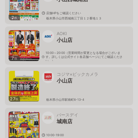
店舗HPをご確認ください
2
枚
栃木県小山市西城南三丁目１２番地１３
AOKI
小山店
10:00～20:00（営業時間が変更となる場合がございま
す。詳しくは公式サイト各店舗ページにてご確認くださ
7
枚
い。）
栃木県小山市東城南1-28-8
コジマ×ビックカメラ
小山店
27
枚
栃木県小山市駅南町6-13-4
バースデイ
城南店
10:00-19:00