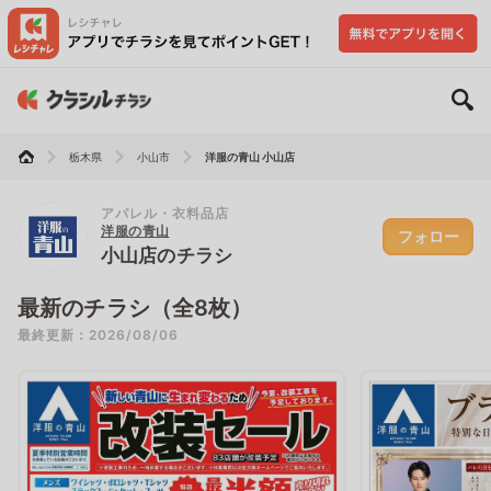
栃木県
小山市
洋服の青山 小山店
アパレル・衣料品店
洋服の青山
フォロー
小山店のチラシ
最新のチラシ（全8枚）
最終更新：2026/08/06