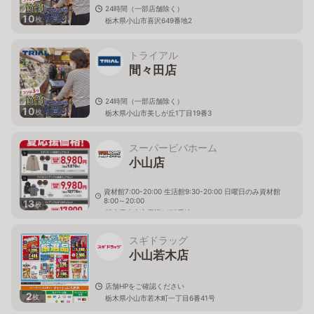
24時間（一部店舗除く）
10
枚
栃木県小山市喜沢649番地2
トライアル
間々田店
24時間（一部店舗除く）
10
枚
栃木県小山市美しが丘1丁目19番3
スーパービバホーム
小山店
資材館7:00-20:00 生活館9:30-20:00 日曜日のみ資材館
8:00～20:00
13
枚
栃木県小山市喜沢1475番地
スギドラッグ
小山若木店
店舗HPをご確認ください
2
枚
栃木県小山市若木町一丁目6番41号