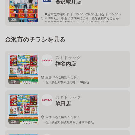
金沢鞍月店
■通常営業時間 平日：10:00〜20:00 土日祝日：10:00〜
20:00 ※土日祝および期間により、急な変動することが
8
枚
ありますので 詳細はホームページを確認ください
石川県金沢市戸水二丁目66番地
金沢市のチラシを見る
スギドラッグ
神谷内店
店舗HPをご確認ください
2
枚
石川県金沢市神谷内町ニ 26番地
スギドラッグ
畝田店
店舗HPをご確認ください
2
枚
石川県金沢市畝田東四丁目1114番地