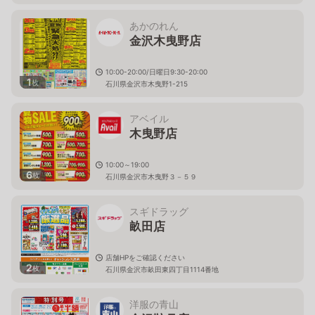
あかのれん
金沢木曳野店
10:00-20:00/日曜日9:30-20:00
1
枚
石川県金沢市木曳野1-215
アベイル
木曳野店
10:00～19:00
6
枚
石川県金沢市木曳野３－５９
スギドラッグ
畝田店
店舗HPをご確認ください
2
枚
石川県金沢市畝田東四丁目1114番地
洋服の青山