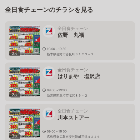
全日食チェーンのチラシを見る
全日食チェーン
佐野 丸福
10:00～19:30
2
枚
栃木県佐野市赤見町３１２３－２
全日食チェーン
はりまや 塩沢店
09:00～19:00
2
枚
新潟県南魚沼市塩沢８６－２
全日食チェーン
川本ストアー
09:00～19:00
3
枚
広島県東広島市安芸津町三津４２４６