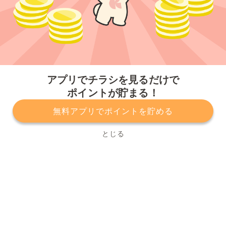
今すぐアプリをダウンロードする
アプリでチラシを見るだけで
ポイントが貯まる！
無料アプリでポイントを貯める
プライバシーポリシー
利用規約
運営会社
サービスに関してのお問い合わせ
チラシ掲載をお考えの方
とじる
Copyright© Kurashiru, Inc. All Rights Reserved.