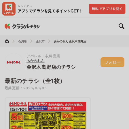
石川県
金沢市
あかのれん 金沢木曳野店
アパレル・衣料品店
あかのれん
フォロー
金沢木曳野店のチラシ
最新のチラシ（全1枚）
最終更新：2026/08/05