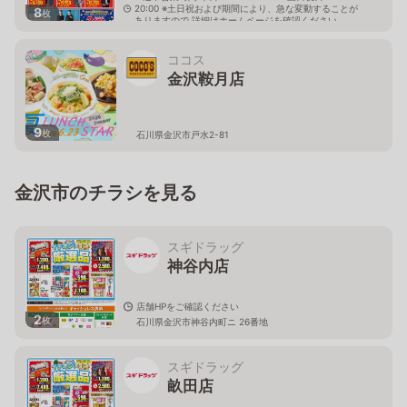
20:00 ※土日祝および期間により、急な変動することが
8
枚
ありますので 詳細はホームページを確認ください
石川県金沢市戸水二丁目66番地
ココス
金沢鞍月店
9
枚
石川県金沢市戸水2-81
金沢市のチラシを見る
スギドラッグ
神谷内店
店舗HPをご確認ください
2
枚
石川県金沢市神谷内町ニ 26番地
スギドラッグ
畝田店