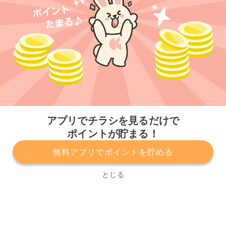
今すぐアプリをダウンロードする
アプリでチラシを見るだけで
ポイントが貯まる！
無料アプリでポイントを貯める
プライバシーポリシー
利用規約
運営会社
サービスに関してのお問い合わせ
チラシ掲載をお考えの方
とじる
Copyright© Kurashiru, Inc. All Rights Reserved.