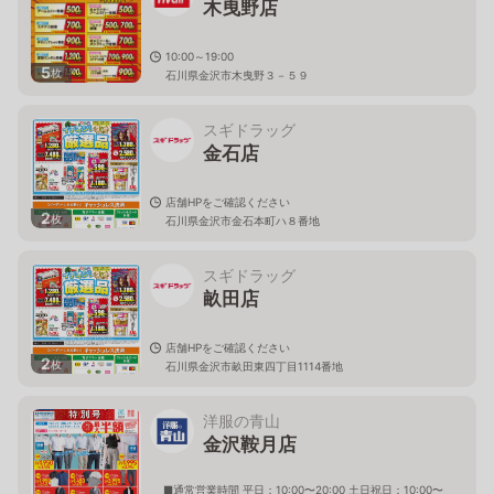
木曳野店
10:00～19:00
5
枚
石川県金沢市木曳野３－５９
スギドラッグ
金石店
店舗HPをご確認ください
2
枚
石川県金沢市金石本町ハ８番地
スギドラッグ
畝田店
店舗HPをご確認ください
2
枚
石川県金沢市畝田東四丁目1114番地
洋服の青山
金沢鞍月店
■通常営業時間 平日：10:00〜20:00 土日祝日：10:00〜