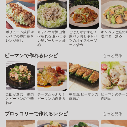
ボリューム抜群 キ
キャベツが沢山食
ごはんがすすむ！
キャベツと鮭の
ャベツの豚肉巻き
べられる 豚バラポ
豚バラ肉とキャベ
噌バター炒め
レンジ蒸し
ン酢ガーリック炒
ツのオイスターソ
め
ース炒め
ピーマンで作れるレシピ
もっと見る
ご飯が進む！鶏肉
チーズたっぷり！
中華風 ピーマンの
ピーマンのチー
とピーマンの中華
ピーマンの肉巻き
肉詰め
肉詰め
炒め
ブロッコリーで作れるレシピ
もっと見る