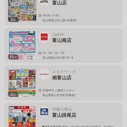
富山店
09:00-21:00
2
枚
富山県富山市上袋100番68
Joshin
富山南店
10：00～20：00
15
枚
富山県富山市大町137-8
スギドラッグ
南富山店
店舗HPをご確認ください
2
枚
富山県富山市大町35番地7
洋服の青山
富山掛尾店
■通常営業時間 平日：10:00〜20:00 土日祝日：10:00〜