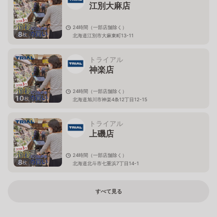
江別大麻店
24時間（一部店舗除く）
8
枚
北海道江別市大麻東町13-11
トライアル
神楽店
24時間（一部店舗除く）
10
枚
北海道旭川市神楽4条12丁目12-15
トライアル
上磯店
24時間（一部店舗除く）
8
枚
北海道北斗市七重浜7丁目14-1
すべて見る