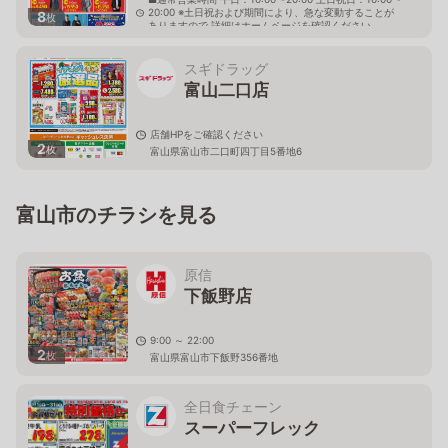
20:00 ※土日祝および期間により、急な変動することが
8
枚
ありますので 詳細はホームページを確認ください
富山県富山市掛尾町609番地
スギドラッグ
富山二口店
店舗HPをご確認ください
2
枚
富山県富山市二口町四丁目5番地6
富山市のチラシを見る
原信
下飯野店
9:00 ～ 22:00
2
枚
富山県富山市下飯野356番地
全日食チェーン
スーパーフレック