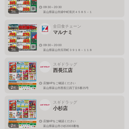
09:30～20:30
1
枚
富山県富山市婦中町長沢４５８５－１
全日食チェーン
マルナミ
09:30～20:00
1
枚
富山県富山市呉羽町３９１８－１１８
スギドラッグ
西長江店
店舗HPをご確認ください
2
枚
富山県富山市西長江四丁目5番25号
スギドラッグ
小杉店
店舗HPをご確認ください
2
枚
富山県富山市小杉2003番地