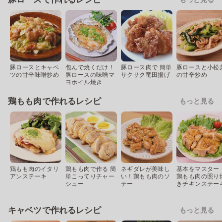
豚ロースとキャベ
包んで焼くだけ！
豚ロース肉で 簡単
豚ロースと小松
ツの甘辛味噌炒め
豚ロースの味噌マ
サクサク竜田揚げ
の甘辛炒め
ヨホイル焼き
鶏もも肉で作れるレシピ
もっと見る
鶏もも肉のイタリ
鶏もも肉で作る 簡
ネギダレが美味し
基本をマスター
アンステーキ
単こってりチャー
い！鶏もも肉のソ
鶏もも肉の照り
シュー
テー
きチキンステー
キャベツで作れるレシピ
もっと見る