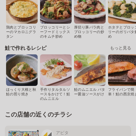
鶏肉とブロッコリ
ブロッコリーとシ
厚切り豚バラ肉と
ホタテとブロッ
ーのマカロニグラ
ーフードミックス
ブロッコリーの炒
リーのガリバタ
タン
のキムチ炒め
め物
め
鮭で作れるレシピ
もっと見る
ほっくり大根と秋
手作りタルタルソ
鮭のムニエル バタ
フライパンで簡
鮭の照り焼き
ースをかけて！鮭
ー醤油ソースがけ
単！鮭の西京焼
のムニエル
この店舗の近くのチラシ
アピタ