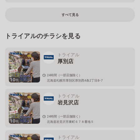
すべて見る
トライアルのチラシを見る
トライアル
厚別店
24時間（一部店舗除く）
10
枚
北海道札幌市厚別区厚別西4条2丁目8-7
トライアル
岩見沢店
24時間（一部店舗除く）
10
枚
北海道岩見沢市東町６７８番地５
トライアル