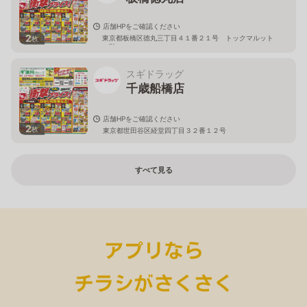
店舗HPをご確認ください
2
東京都板橋区徳丸三丁目４１番２１号 トックマルット
枚
１階
スギドラッグ
千歳船橋店
店舗HPをご確認ください
2
枚
東京都世田谷区経堂四丁目３２番１２号
すべて見る