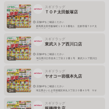
スギドラッグ
ＴＯＰ太田飯塚店
店舗HPをご確認ください
2
群馬県太田市飯塚町１９３３番地１ 生鮮市場ＴＯＰ太
枚
田飯塚店１階
スギドラッグ
東武ストア西川口店
店舗HPをご確認ください
2
埼玉県川口市並木二丁目２２番１号 東武ストア西川口
枚
店２階
スギドラッグ
ヤオコー岩槻本丸店
店舗HPをご確認ください
2
埼玉県さいたま市岩槻区本丸３丁目２０番４５号 ヤオ
枚
コー岩槻本丸店２階
スギドラッグ
板橋徳丸店