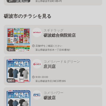
2
枚
富山県砺波市栄町3番4号
砺波市のチラシを見る
スギドラッグ
砺波総合病院前店
店舗HPをご確認ください
2
枚
富山県砺波市杉木一丁目80番地1
コメリハード＆グリーン
庄川店
9:00-20:00
44
枚
富山県砺波市庄川町示野395
コメリパワー
砺波店