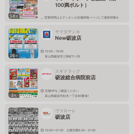
100満ボルト）
54
枚
営業時間はエディオンの店舗情報ページにて最新情報を
ご確認ください。
富山県砺波市太郎丸3丁目69番地ドン・キホーテ砺波店
1F
ヤマダデンキ
New砺波店
10:00～19:00
26
枚
富山県砺波市三島町11-28
スギドラッグ
砺波総合病院前店
店舗HPをご確認ください
2
枚
富山県砺波市杉木一丁目80番地1
ヴァローレ
砺波店
10:00〜21:00 土曜日曜9:30～21:00