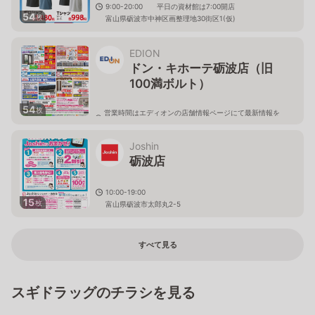
9:00-20:00 平日の資材館は7:00開店
54
枚
富山県砺波市中神区画整理地30街区1(仮)
EDION
ドン・キホーテ砺波店（旧
100満ボルト）
54
枚
営業時間はエディオンの店舗情報ページにて最新情報を
ご確認ください。
富山県砺波市太郎丸3丁目69番地ドン・キホーテ砺波店
1F
Joshin
砺波店
10:00-19:00
15
枚
富山県砺波市太郎丸2-5
すべて見る
スギドラッグのチラシを見る