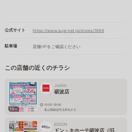
公式サイト
https://www.sugi-net.jp/stores/1666
駐車場
店舗HPをご確認ください
この店舗の近くのチラシ
Joshin
砺波店
10:00-19:00
15
枚
富山県砺波市太郎丸2-5
EDION
ドン・キホーテ砺波店（旧