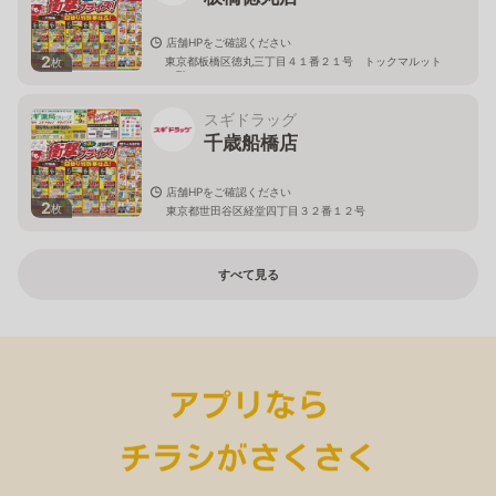
店舗HPをご確認ください
2
東京都板橋区徳丸三丁目４１番２１号 トックマルット
枚
１階
スギドラッグ
千歳船橋店
店舗HPをご確認ください
2
枚
東京都世田谷区経堂四丁目３２番１２号
すべて見る