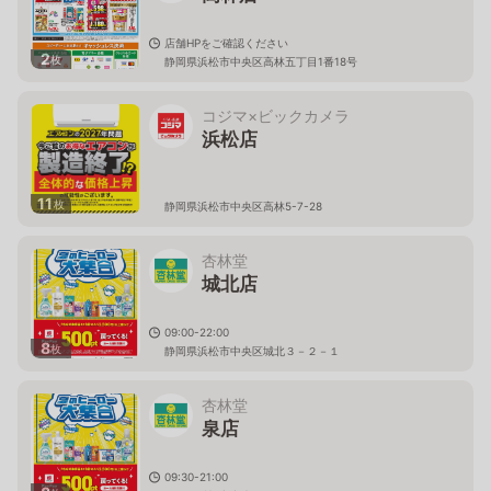
店舗HPをご確認ください
2
枚
静岡県浜松市中央区高林五丁目1番18号
コジマ×ビックカメラ
浜松店
11
枚
静岡県浜松市中央区高林5-7-28
杏林堂
城北店
09:00-22:00
8
枚
静岡県浜松市中央区城北３－２－１
杏林堂
泉店
09:30-21:00