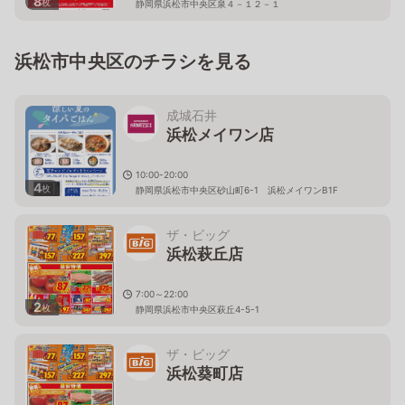
8
枚
静岡県浜松市中央区泉４－１２－１
浜松市中央区のチラシを見る
成城石井
浜松メイワン店
10:00-20:00
4
枚
静岡県浜松市中央区砂山町6-1 浜松メイワンB1F
ザ・ビッグ
浜松萩丘店
7:00～22:00
2
枚
静岡県浜松市中央区萩丘4-5-1
ザ・ビッグ
浜松葵町店