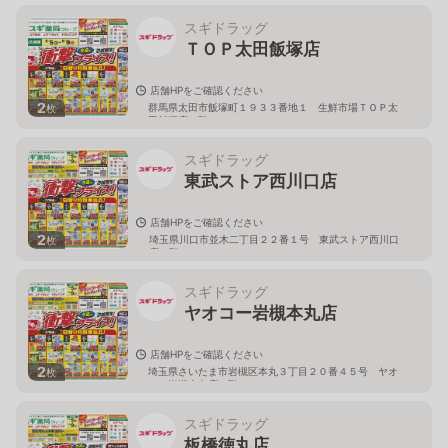
スギドラッグ
ＴＯＰ太田飯塚店
店舗HPをご確認ください
2
群馬県太田市飯塚町１９３３番地１ 生鮮市場ＴＯＰ太
枚
田飯塚店１階
スギドラッグ
東武ストア西川口店
店舗HPをご確認ください
2
埼玉県川口市並木二丁目２２番１号 東武ストア西川口
枚
店２階
スギドラッグ
ヤオコー岩槻本丸店
店舗HPをご確認ください
2
埼玉県さいたま市岩槻区本丸３丁目２０番４５号 ヤオ
枚
コー岩槻本丸店２階
スギドラッグ
板橋徳丸店