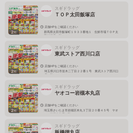
スギドラッグ
ＴＯＰ太田飯塚店
店舗HPをご確認ください
2
群馬県太田市飯塚町１９３３番地１ 生鮮市場ＴＯＰ太
枚
田飯塚店１階
スギドラッグ
東武ストア西川口店
店舗HPをご確認ください
2
埼玉県川口市並木二丁目２２番１号 東武ストア西川口
枚
店２階
スギドラッグ
ヤオコー岩槻本丸店
店舗HPをご確認ください
2
埼玉県さいたま市岩槻区本丸３丁目２０番４５号 ヤオ
枚
コー岩槻本丸店２階
スギドラッグ
板橋徳丸店