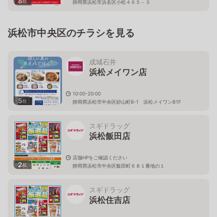
8
枚
静岡県浜松市浜名区小松４６５－３
浜松市中央区のチラシを見る
成城石井
浜松メイワン店
10:00-20:00
5
枚
静岡県浜松市中央区砂山町6-1 浜松メイワンB1F
スギドラッグ
浜松飯田店
店舗HPをご確認ください
2
枚
静岡県浜松市中央区飯田町６８１番地の１
スギドラッグ
浜松住吉店