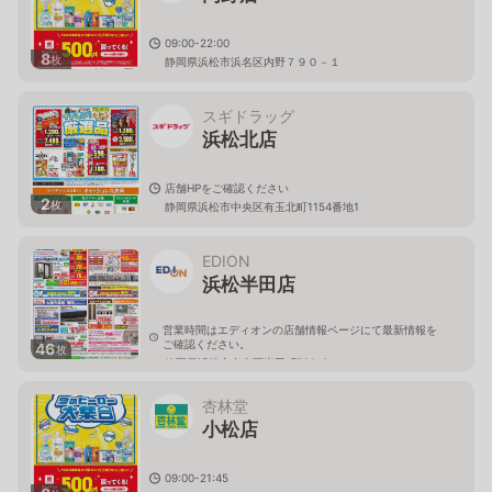
09:00-22:00
8
枚
静岡県浜松市浜名区内野７９０－１
スギドラッグ
浜松北店
店舗HPをご確認ください
2
枚
静岡県浜松市中央区有玉北町1154番地1
EDION
浜松半田店
営業時間はエディオンの店舗情報ページにて最新情報を
ご確認ください。
46
枚
静岡県浜松市中央区半田町722-2
杏林堂
小松店
09:00-21:45