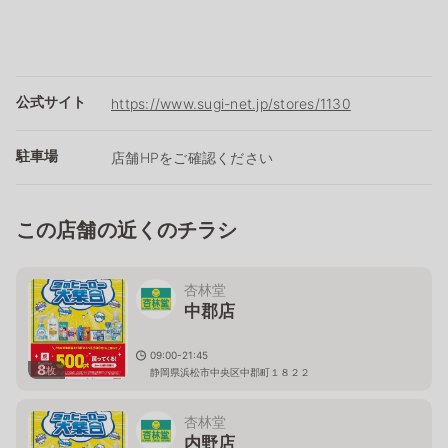
公式サイト
https://www.sugi-net.jp/stores/1130
駐車場
店舗HPをご確認ください
この店舗の近くのチラシ
杏林堂
中郡店
09:00-21:45
8
枚
静岡県浜松市中央区中郡町１８２２
杏林堂
内野店