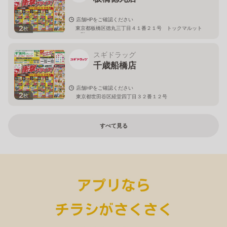
店舗HPをご確認ください
2
東京都板橋区徳丸三丁目４１番２１号 トックマルット
枚
１階
スギドラッグ
千歳船橋店
店舗HPをご確認ください
2
枚
東京都世田谷区経堂四丁目３２番１２号
すべて見る