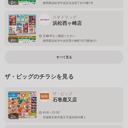
2
枚
静岡県浜松市中央区住吉四丁目15番1号
スギドラッグ
浜松西ヶ崎店
店舗HPをご確認ください
2
枚
静岡県浜松市中央区西ケ崎町1072番地の1
すべて見る
ザ・ビッグのチラシを見る
ザ・ビッグ
石巻鹿又店
8:00～22:00
2
枚
宮城県石巻市鹿又字道的前60番１