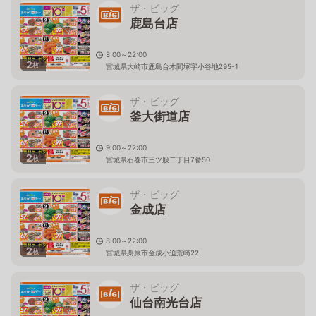
ザ・ビッグ
鹿島台店
8:00～22:00
2
枚
宮城県大崎市鹿島台木間塚字小谷地295-1
ザ・ビッグ
釜大街道店
9:00～22:00
2
枚
宮城県石巻市三ツ股二丁目7番50
ザ・ビッグ
金成店
8:00～22:00
2
枚
宮城県栗原市金成小迫荒崎22
ザ・ビッグ
仙台南光台店