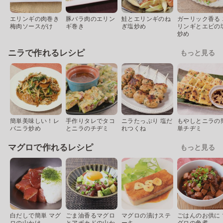
エリンギの肉巻き
豚バラ肉のエリン
鮭とエリンギのね
ガーリック香る 
梅肉ソースがけ
ギ巻き
ぎ塩炒め
リンギとエビの
炒め
ニラで作れるレシピ
もっと見る
簡単美味しい！レ
手作りタレでタコ
ニラたっぷり 塩だ
もやしとニラの
バニラ炒め
とニラのチヂミ
れつくね
単チヂミ
マグロで作れるレシピ
もっと見る
白だしで簡単 マグ
ごま油香るマグロ
マグロの漬けステ
ごはんのお供に 
ロの山かけ
とアボカドの山か
ーキ
グロの角煮