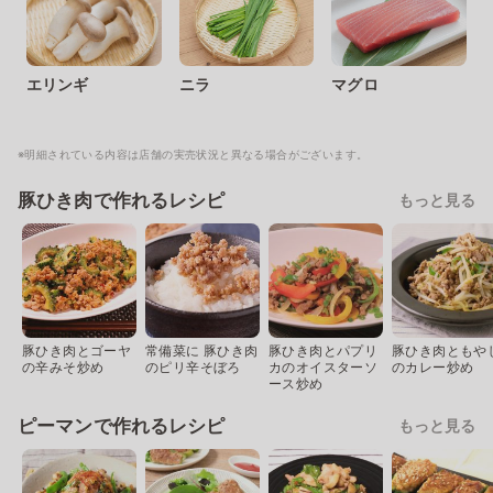
エリンギ
ニラ
マグロ
※明細されている内容は店舗の実売状況と異なる場合がございます。
豚ひき肉で作れるレシピ
もっと見る
豚ひき肉とゴーヤ
常備菜に 豚ひき肉
豚ひき肉とパプリ
豚ひき肉ともや
の辛みそ炒め
のピリ辛そぼろ
カのオイスターソ
のカレー炒め
ース炒め
ピーマンで作れるレシピ
もっと見る