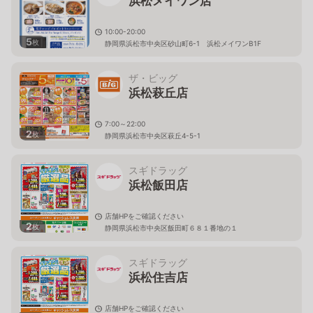
浜松メイワン店
10:00-20:00
5
枚
静岡県浜松市中央区砂山町6-1 浜松メイワンB1F
ザ・ビッグ
浜松萩丘店
7:00～22:00
2
枚
静岡県浜松市中央区萩丘4-5-1
スギドラッグ
浜松飯田店
店舗HPをご確認ください
2
枚
静岡県浜松市中央区飯田町６８１番地の１
スギドラッグ
浜松住吉店
店舗HPをご確認ください