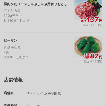
豚肉かたロースしゃぶしゃぶ用切りおとし
アメリカ産
100g当たり
137
本体
8月10日(月)まで
円
価格
(税込 147.96円)
ピーマン
青森県産他
1袋
87
本体
8月10日(月)まで
円
価格
(税込 93.96円)
店舗情報
店舗名
ザ・ビッグ 浜松葵町店
営業時間