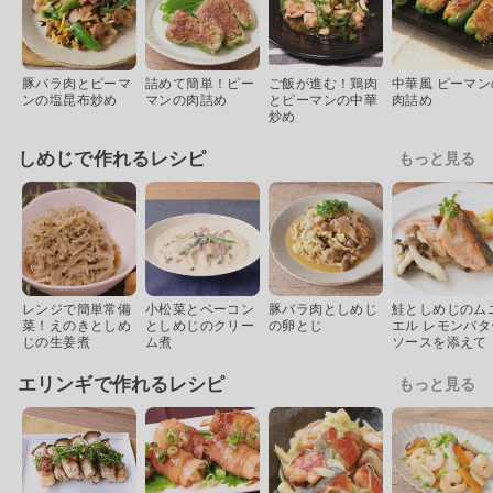
豚バラ肉とピーマ
詰めて簡単！ピー
ご飯が進む！鶏肉
中華風 ピーマン
ンの塩昆布炒め
マンの肉詰め
とピーマンの中華
肉詰め
炒め
しめじで作れるレシピ
もっと見る
レンジで簡単常備
小松菜とベーコン
豚バラ肉としめじ
鮭としめじのム
菜！えのきとしめ
としめじのクリー
の卵とじ
エル レモンバタ
じの生姜煮
ム煮
ソースを添えて
エリンギで作れるレシピ
もっと見る