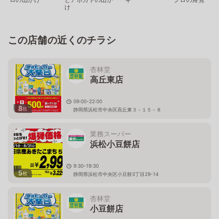
け
この店舗の近くのチラシ
杏林堂
高丘東店
09:00-22:00
8
枚
静岡県浜松市中央区高丘東３－１５－８
業務スーパー
浜松小豆餅店
9:30-19:30
5
枚
静岡県浜松市中央区小豆餅3丁目29-14
杏林堂
小豆餅店