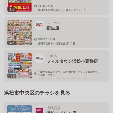
09:00-22:00
8
枚
静岡県浜松市中央区小豆餅４－１７－１５
フィール
初生店
9時30分～21時
4
枚
静岡県浜松市中央区初生町707番1
EDION
フィルタウン浜松小豆餅店
営業時間はエディオンの店舗情報ページにて最新情報を
ご確認ください。
52
枚
静岡県浜松市中央区小豆餅四丁目14番21号
浜松市中央区のチラシを見る
成城石井