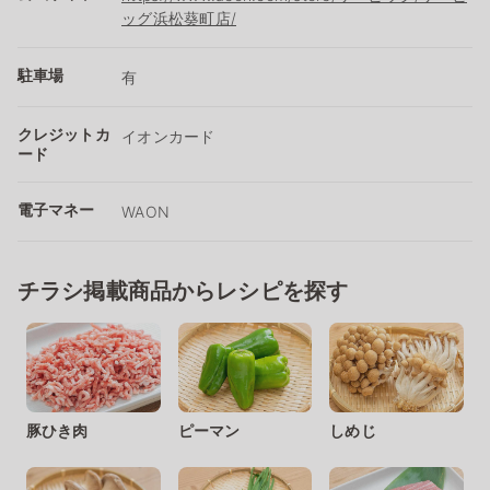
ッグ浜松葵町店/
駐車場
有
クレジットカ
イオンカード
ード
電子マネー
WAON
チラシ掲載商品からレシピを探す
豚ひき肉
ピーマン
しめじ