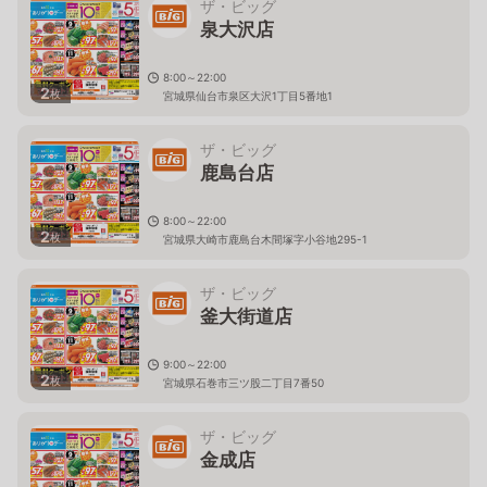
ザ・ビッグ
泉大沢店
8:00～22:00
2
枚
宮城県仙台市泉区大沢1丁目5番地1
ザ・ビッグ
鹿島台店
8:00～22:00
2
枚
宮城県大崎市鹿島台木間塚字小谷地295-1
ザ・ビッグ
釜大街道店
9:00～22:00
2
枚
宮城県石巻市三ツ股二丁目7番50
ザ・ビッグ
金成店