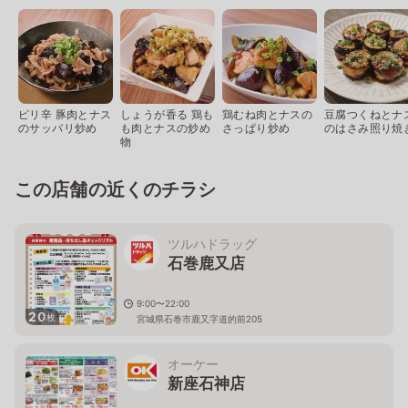
ピリ辛 豚肉とナス
しょうが香る 鶏も
鶏むね肉とナスの
豆腐つくねとナ
のサッパリ炒め
も肉とナスの炒め
さっぱり炒め
のはさみ照り焼
物
この店舗の近くのチラシ
ツルハドラッグ
石巻鹿又店
9:00〜22:00
20
枚
宮城県石巻市鹿又字道的前205
オーケー
新座石神店