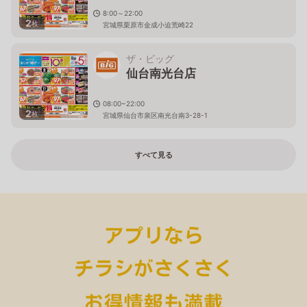
8:00～22:00
2
枚
宮城県栗原市金成小迫荒崎22
ザ・ビッグ
仙台南光台店
08:00~22:00
2
枚
宮城県仙台市泉区南光台南3-28-1
すべて見る