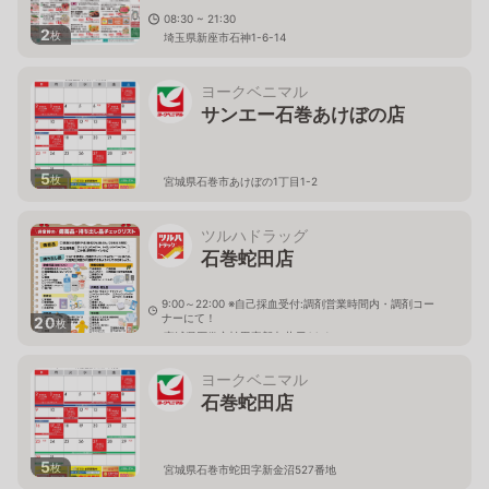
08:30 ~ 21:30
2
枚
埼玉県新座市石神1-6-14
ヨークベニマル
サンエー石巻あけぼの店
5
枚
宮城県石巻市あけぼの1丁目1-2
ツルハドラッグ
石巻蛇田店
9:00～22:00 ※自己採血受付:調剤営業時間内・調剤コー
ナーにて！
20
枚
宮城県石巻市蛇田字新丸井戸44-1
ヨークベニマル
石巻蛇田店
5
枚
宮城県石巻市蛇田字新金沼527番地