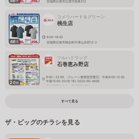
46
枚
宮城県石巻市広淵字焼巻212
コメリハード＆グリーン
桃生店
9:00-19:30
46
枚
宮城県石巻市桃生町中津山永田12-2
ツルハドラッグ
石巻恵み野店
9:00～22:00 〈クレーン整骨院営業日〉午前9:00-12:30
午後15:00-20:00 TEL:0225-90-4939
20
枚
宮城県石巻市恵み野3丁目2番地１４
すべて見る
ザ・ビッグのチラシを見る