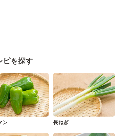
シピを探す
マン
長ねぎ