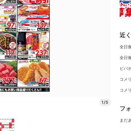
近
全日
全日
ビバホ
コメ
コメ
1/5
フ
まだ