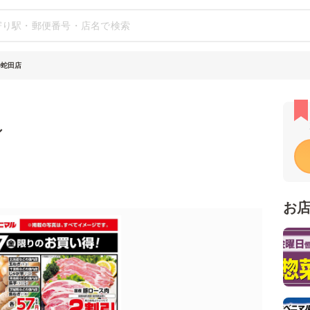
巻蛇田店
シ
お