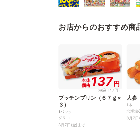
お店からのおすすめ商
137
本体
円
価格
(税込 147円)
プッチンプリン（６７ｇ×
人参
３）
1本
北海道
1パック
グリコ
8月7日
8月7日(金)まで