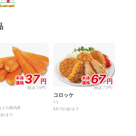
品
37
67
本体
本体
円
円
価格
価格
(税込 39円)
(税込 72円)
コロッケ
1コ
などの国内産
8月7日(金)まで
(金)まで